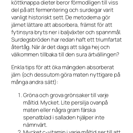
köttknappa dieter beror förmodligen till viss
del på att fermentering och surdegar varit
vanligt historiskt sett. De metoderna gör
järnet lättare att absorbera, främst för att
fytinsyra bryts ner i baljväxter och spannmål.
Surdegsbröden har redan haft ett triumfartat
återtåg. När är det dags att säga hej och
välkommen tillbaka till den sura ärtvällingen?
Enkla tips för att öka mängden absorberat
järn (och dessutom göra maten nyttigare på
många andra sätt):
Gröna och grova grönsaker till varje
måltid. Mycket. Lite persilja ovanpå
maten eller några gram färska
spenatblad i salladen hjälper inte
nämnvärt.
Mycket c-vitamin i varje måltid ser till att