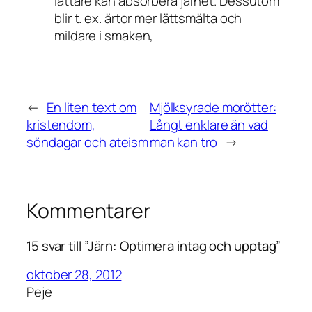
lättare kan absorbera järnet. Dessutom
blir t. ex. ärtor mer lättsmälta och
mildare i smaken,
←
En liten text om
Mjölksyrade morötter:
kristendom,
Långt enklare än vad
söndagar och ateism
man kan tro
→
Kommentarer
15 svar till ”Järn: Optimera intag och upptag”
oktober 28, 2012
Peje