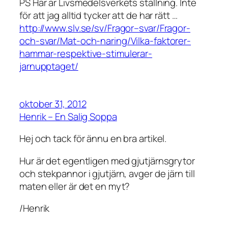
PS Här är Livsmedelsverkets ställning. Inte
för att jag alltid tycker att de har rätt …
http://www.slv.se/sv/Fragor–svar/Fragor-
och-svar/Mat-och-naring/Vilka-faktorer-
hammar-respektive-stimulerar-
jarnupptaget/
oktober 31, 2012
Henrik – En Salig Soppa
Hej och tack för ännu en bra artikel.
Hur är det egentligen med gjutjärnsgrytor
och stekpannor i gjutjärn, avger de järn till
maten eller är det en myt?
/Henrik