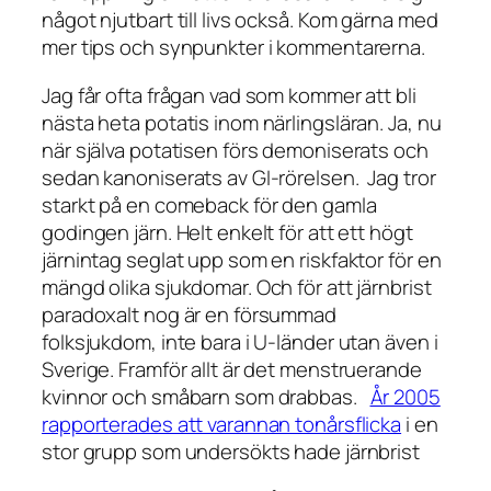
något njutbart till livs också. Kom gärna med
mer tips och synpunkter i kommentarerna.
Jag får ofta frågan vad som kommer att bli
nästa heta potatis inom närlingsläran. Ja, nu
när själva potatisen förs demoniserats och
sedan kanoniserats av GI-rörelsen. Jag tror
starkt på en comeback för den gamla
godingen järn. Helt enkelt för att ett högt
järnintag seglat upp som en riskfaktor för en
mängd olika sjukdomar. Och för att järnbrist
paradoxalt nog är en försummad
folksjukdom, inte bara i U-länder utan även i
Sverige. Framför allt är det menstruerande
kvinnor och småbarn som drabbas.
År 2005
rapporterades att varannan tonårsflicka
i en
stor grupp som undersökts hade järnbrist