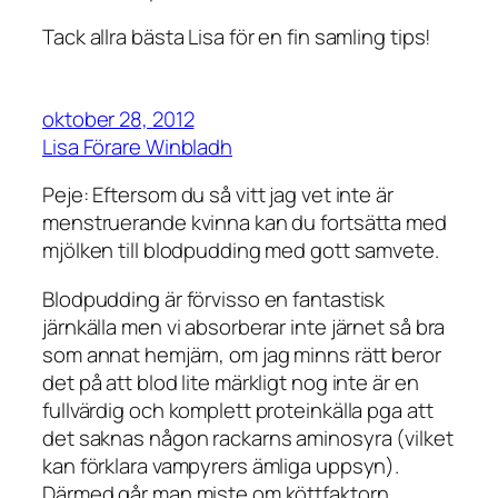
Tack allra bästa Lisa för en fin samling tips!
oktober 28, 2012
Lisa Förare Winbladh
Peje: Eftersom du så vitt jag vet inte är
menstruerande kvinna kan du fortsätta med
mjölken till blodpudding med gott samvete.
Blodpudding är förvisso en fantastisk
järnkälla men vi absorberar inte järnet så bra
som annat hemjärn, om jag minns rätt beror
det på att blod lite märkligt nog inte är en
fullvärdig och komplett proteinkälla pga att
det saknas någon rackarns aminosyra (vilket
kan förklara vampyrers ämliga uppsyn).
Därmed går man miste om köttfaktorn.