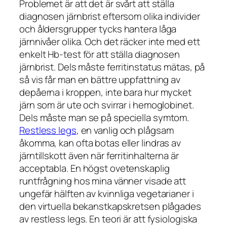
Problemet är att det är svårt att ställa
diagnosen järnbrist eftersom olika individer
och åldersgrupper tycks hantera låga
järnnivåer olika. Och det räcker inte med ett
enkelt Hb-test för att ställa diagnosen
järnbrist. Dels måste ferritinstatus mätas, på
så vis får man en bättre uppfattning av
depåerna i kroppen, inte bara hur mycket
järn som är ute och svirrar i hemoglobinet.
Dels måste man se på speciella symtom.
Restless legs
,
en vanlig och plågsam
åkomma, kan ofta botas eller lindras av
järntillskott även när ferritinhalterna är
acceptabla. En högst ovetenskaplig
runtfrågning hos mina vänner visade att
ungefär hälften av kvinnliga vegetarianer i
den virtuella bekanstkapskretsen plågades
av restless legs. En teori är att fysiologiska