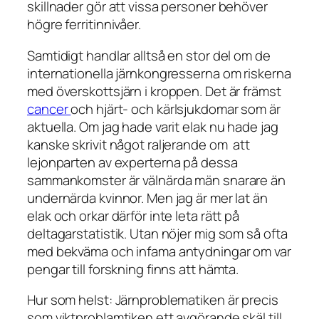
skillnader gör att vissa personer behöver
högre ferritinnivåer.
Samtidigt handlar alltså en stor del om de
internationella järnkongresserna om riskerna
med överskottsjärn i kroppen. Det är främst
cancer
och hjärt- och kärlsjukdomar som är
aktuella. Om jag hade varit elak nu hade jag
kanske skrivit något raljerande om att
lejonparten av experterna på dessa
sammankomster är välnärda män snarare än
undernärda kvinnor. Men jag är mer lat än
elak och orkar därför inte leta rätt på
deltagarstatistik. Utan nöjer mig som så ofta
med bekväma och infama antydningar om var
pengar till forskning finns att hämta.
Hur som helst: Järnproblematiken är precis
som viktproblamtiken ett avgörande skäl till