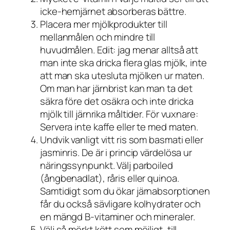
icke-hemjärnet absorberas bättre.
Placera mer mjölkprodukter till
mellanmålen och mindre till
huvudmålen. Edit: jag menar alltså att
man inte ska dricka flera glas mjölk, inte
att man ska utesluta mjölken ur maten.
Om man har järnbrist kan man ta det
säkra före det osäkra och inte dricka
mjölk till järnrika måltider. För vuxnare:
Servera inte kaffe eller te med maten.
Undvik vanligt vitt ris som basmati eller
jasminris. De är i princip värdelösa ur
näringssynpunkt. Välj parboiled
(ångbenadlat), råris eller quinoa.
Samtidigt som du ökar järnabsorptionen
får du också sävligare kolhydrater och
en mängd B-vitaminer och mineraler.
Välj så mörkt kött som möjligt, till