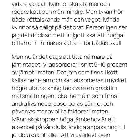
vidare vara att kvinnor ska äta mer och
rödare kött och män mindre. Men tyvärr hör
både köttälskande män och vegotillvända
kvinnor så dåligt på det örat. Personligen ser
jag det dock som ett fullgott skäl att hugga
biffen ur min makes käftar – för bådas skull.
Men nu är det dags att titta närmare på
järnintaget: Vi absorberar i snitt 5-10 procent
av järnet i maten. Det järn som finns i kött
kallas hem-järn och kan absorberas i mycket
högre utsträckning tack vare en gräddfil i
matsmältningen. Icke-hemjärn som finns i
andra livsmedel absorberas sämre, och
påverkas mer av olika faktorer i maten.
Människokroppen höga järnbehov är ett
exempel på vår ofullständiga anpassning till
jordbruksamhället. Att vi överlevt även