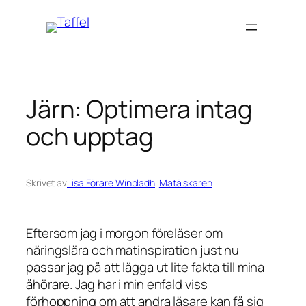
Hoppa
till
innehåll
Järn: Optimera intag
och upptag
Skrivet av
Lisa Förare Winbladh
i
Matälskaren
Eftersom jag i morgon föreläser om
näringslära och matinspiration just nu
passar jag på att lägga ut lite fakta till mina
åhörare. Jag har i min enfald viss
förhoppning om att andra läsare kan få sig