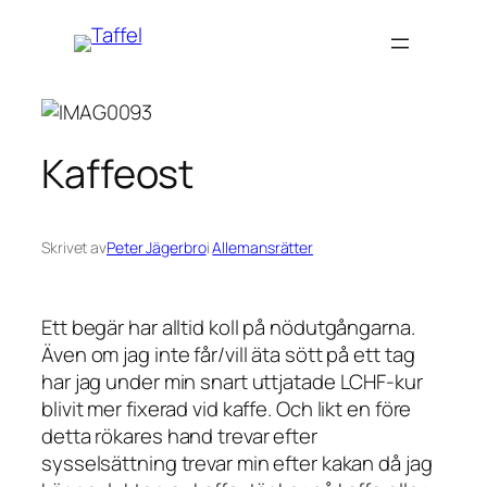
Hoppa
till
innehåll
Kaffeost
Skrivet av
Peter Jägerbro
i
Allemansrätter
Ett begär har alltid koll på nödutgångarna.
Även om jag inte får/vill äta sött på ett tag
har jag under min snart uttjatade LCHF-kur
blivit mer fixerad vid kaffe. Och likt en före
detta rökares hand trevar efter
sysselsättning trevar min efter kakan då jag