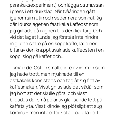
pannkaksexperiment) och lägga ostmassan
i press i ett durkslag. När tvååringen gått
igenom sin rutin och sedermera somnat låg
där i durkslaget en fast kaka kaffeost som
jag grillade på i ugnen tills den fick färg. Och
vid det laget kunde jag förstås inte hindra
mig utan satte på en kopp kaffe, lade ner
bitar av den knappt svalnade kaffeosten i en
kopp, slog på kaffet och…
…smakade. Osten smälte inte av värmen som
jag hade trott, men mjuknade till en
ostkakelik konsistens och tog åt sig fint av
kaffesmaken. Visst gnisslade det sådär som
jag hört att det skulle göra, och visst
bildades där små pölar av glänsande fett på
kaffets yta. Visst kände jag plötsligt ett sug
komma – men inte efter sötebröd utan efter