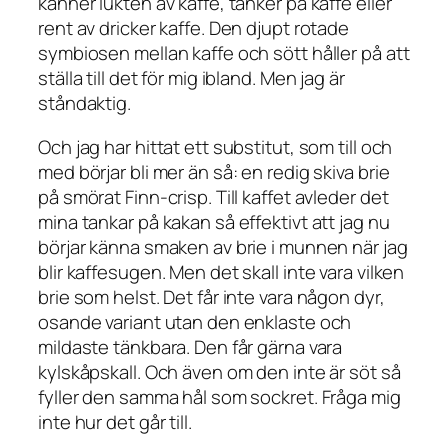
känner lukten av kaffe, tänker på kaffe eller
rent av dricker kaffe. Den djupt rotade
symbiosen mellan kaffe och sött håller på att
ställa till det för mig ibland. Men jag är
ståndaktig.
Och jag har hittat ett substitut, som till och
med börjar bli mer än så: en redig skiva brie
på smörat Finn-crisp. Till kaffet avleder det
mina tankar på kakan så effektivt att jag nu
börjar känna smaken av brie i munnen när jag
blir kaffesugen. Men det skall inte vara vilken
brie som helst. Det får inte vara någon dyr,
osande variant utan den enklaste och
mildaste tänkbara. Den får gärna vara
kylskåpskall. Och även om den inte är söt så
fyller den samma hål som sockret. Fråga mig
inte hur det går till.