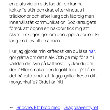
en plats vid en eldstad där en kanna
kokkaffe står och drar, efter vindsus i
trädkronor och efter karg och fåordig men
innehållstät kommunikation. Sockersugets
försök att öppna en bakdörr fick mig att
skymta skogen genom den öppna dörren. En
längtan blev till en annan.
Hur jag gjorde min kaffeost kan du läsa
här
,
gör gärna om det själv. Och ge mig för allt i
världen din syn på kaffeost. Tycker du om
den? Eller smakar den frigolit för dig? Låter
det frånstötande att lägga grillad keso i ditt
morgonkaffe? Ordet är fritt.
←
Brioche: Ett bröd med
Grappaäventyret