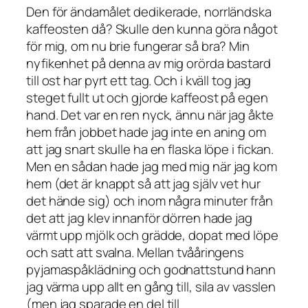
Den för ändamålet dedikerade, norrländska
kaffeosten då? Skulle den kunna göra något
för mig, om nu brie fungerar så bra? Min
nyfikenhet på denna av mig orörda bastard
till ost har pyrt ett tag. Och i kväll tog jag
steget fullt ut och gjorde kaffeost på egen
hand. Det var en ren nyck, ännu när jag åkte
hem från jobbet hade jag inte en aning om
att jag snart skulle ha en flaska löpe i fickan.
Men en sådan hade jag med mig när jag kom
hem (det är knappt så att jag själv vet hur
det hände sig) och inom några minuter från
det att jag klev innanför dörren hade jag
värmt upp mjölk och grädde, dopat med löpe
och satt att svalna. Mellan tvååringens
pyjamaspåklädning och godnattstund hann
jag värma upp allt en gång till, sila av vasslen
(men jag sparade en del till