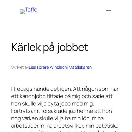
Hoppa
till
innehåll
Kärlek på jobbet
Skrivet av
Lisa Förare Winbladh
i
Matälskaren
I fredags hände det igen. Att någon som har
ett kanonjobb tittade på mig och sade att
hon skulle vilja byta jobb med mig.
Förtrytsamt försäkrade jag henne att hon
nog varken skulle vilja ha min lön, mina
arbetstider, mina arbetsvillkor, min patetiska