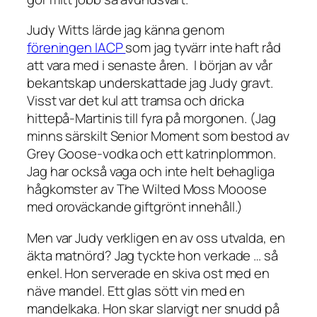
Judy Witts lärde jag känna genom
föreningen IACP
som jag tyvärr inte haft råd
att vara med i senaste åren. I början av vår
bekantskap underskattade jag Judy gravt.
Visst var det kul att tramsa och dricka
hittepå-Martinis till fyra på morgonen. (Jag
minns särskilt
Senior Moment
som bestod av
Grey Goose-vodka och ett katrinplommon.
Jag har också vaga och inte helt behagliga
hågkomster av
The Wilted Moss Mooose
med oroväckande giftgrönt innehåll.)
Men var Judy verkligen en av oss utvalda, en
äkta matnörd? Jag tyckte hon verkade … så
enkel. Hon serverade en skiva ost med en
näve mandel. Ett glas sött vin med en
mandelkaka. Hon skar slarvigt ner snudd på