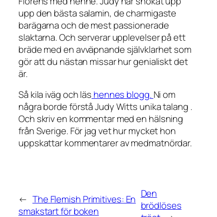
Florens med henne. Judy har snokat upp
upp den bästa salamin, de charmigaste
barägarna och de mest passionerade
slaktarna. Och serverar upplevelser på ett
bräde med en avväpnande självklarhet som
gör att du nästan missar hur genialiskt det
är.
Så kila iväg och läs
hennes blogg.
Ni om
några borde förstå Judy Witts unika talang .
Och skriv en kommentar med en hälsning
från Sverige. För jag vet hur mycket hon
uppskattar kommentarer av medmatnördar.
Den
←
The Flemish Primitives: En
brödlöses
smakstart för boken