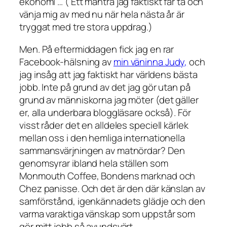
ekonomi … ( Ett mantra jag faktiskt får ta och
vänja mig av med nu när hela nästa år är
tryggat med tre stora uppdrag.)
Men. På eftermiddagen fick jag en rar
Facebook-hälsning av
min väninna Judy,
och
jag insåg att jag faktiskt har världens bästa
jobb. Inte på grund av det jag gör utan på
grund av människorna jag möter (det gäller
er, alla underbara bloggläsare också). För
visst råder det en alldeles speciell kärlek
mellan oss i den hemliga internationella
sammansvärjningen av matnördar? Den
genomsyrar ibland hela ställen som
Monmouth Coffee, Bondens marknad och
Chez panisse. Och det är den där känslan av
samförstånd, igenkännadets glädje och den
varma varaktiga vänskap som uppstår som
gör mitt jobb så avundsvärt.