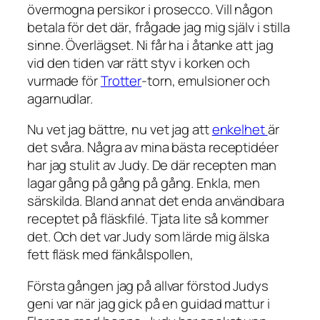
övermogna persikor i prosecco. Vill någon
betala för
det där
, frågade jag mig själv i stilla
sinne. Överlägset. Ni får ha i åtanke att jag
vid den tiden var rätt styv i korken och
vurmade för
Trotter
-torn, emulsioner och
agarnudlar.
Nu vet jag bättre, nu vet jag att
enkelhet
är
det svåra. Några av mina bästa receptidéer
har jag stulit av Judy. De där recepten man
lagar gång på gång på gång. Enkla, men
särskilda. Bland annat det enda användbara
receptet på fläskfilé. Tjata lite så kommer
det. Och det var Judy som lärde mig älska
fett fläsk med fänkålspollen,
Första gången jag på allvar förstod Judys
geni var när jag gick på en guidad mattur i