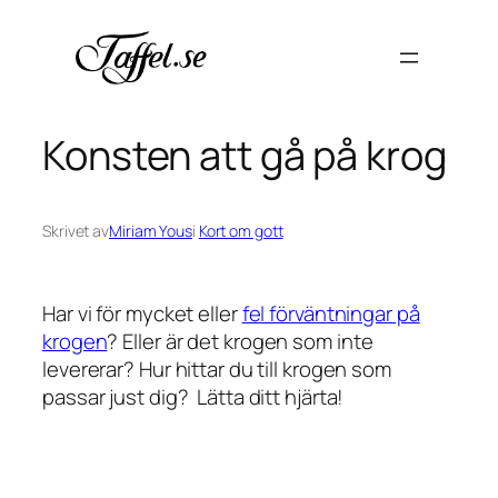
Hoppa
till
innehåll
Konsten att gå på krog
Skrivet av
Miriam Yous
i
Kort om gott
Har vi för mycket eller
fel förväntningar på
krogen
? Eller är det krogen som inte
levererar? Hur hittar du till krogen som
passar just dig? Lätta ditt hjärta!