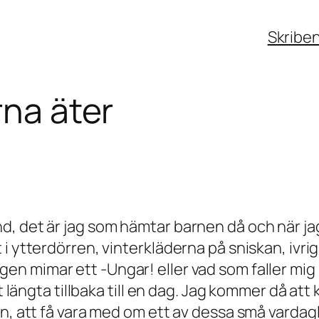
Skribe
rna äter
d, det är jag som hämtar barnen då och när ja
i ytterdörren, vinterkläderna på sniskan, ivri
egen mimar ett
-Ungar
! eller vad som faller mig
tt längta tillbaka till en dag. Jag kommer då a
n, att få vara med om ett av dessa små vardagli