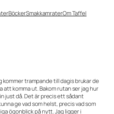
nter
Böcker
Smakkamrater
Om Taffel
g kommer trampande till dagis brukar de
ga att komma ut. Bakom rutan ser jag hur
 in just då. Det är precis ett sådant
tt kunna ge vad som helst, precis vad som
ga ögonblick på nytt. Jag ligger i