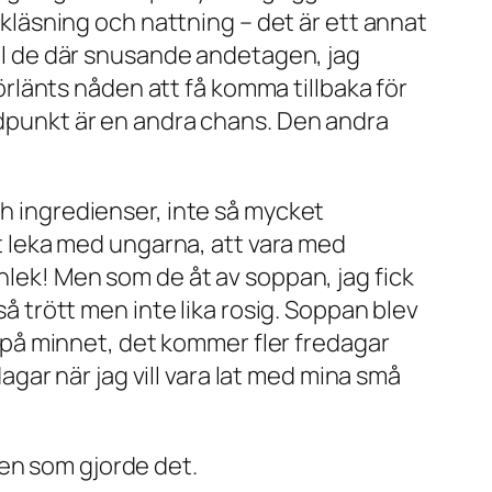
bokläsning och nattning – det är ett annat
till de där snusande andetagen, jag
förlänts nåden att få komma tillbaka för
tidpunkt är en andra chans. Den andra
ch ingredienser, inte så mycket
att leka med ungarna, att vara med
rnlek! Men som de åt av soppan, jag fick
så trött men inte lika rosig. Soppan blev
ga på minnet, det kommer fler fredagar
dagar när jag vill vara lat med mina små
men som gjorde det.