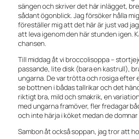
sängen och skriver det här inlägget, bred
sådant ögonblick. Jag försöker hålla mig
föreställer mig att det här är just vad j
att leva igenom den här stunden igen. K
chansen.
Till middag åt vi broccolisoppa – stortj
passande, lite disk (bara en kastrull), 
ungarna. De var trötta och rosiga efter 
se bottnen i bådas tallrikar och det händ
riktigt bra, mild och smakrik, en variati
med ungarna framöver, fler fredagar både a
och inte härja i köket medan de domnar b
Sambon åt också soppan, jag tror att ho