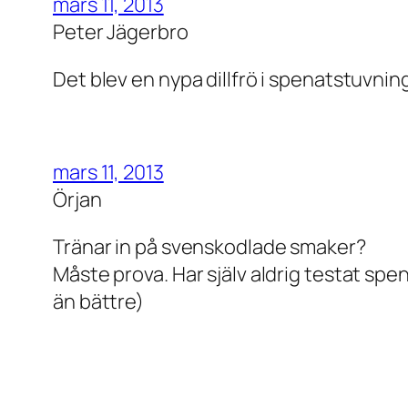
mars 11, 2013
Peter Jägerbro
Det blev en nypa dillfrö i spenatstuvnin
mars 11, 2013
Örjan
Tränar in på svenskodlade smaker?
Måste prova. Har själv aldrig testat spen
än bättre)