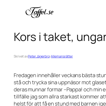
Hoppa
till
innehåll
Kors i taket, unga
Skrivet av
Peter Jägerbro
i
Allemansrätter
Fredagen innehåller veckans bästa stun
stå och trycka sina uppnäsor mot glaset 
deras munnar formar –
Pappa
! och min 
tillfälle jag som allra starkast kommer a
helst för att få en stund med barnen ige