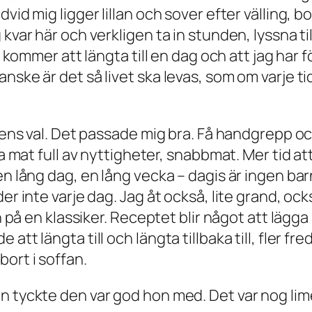
vid mig ligger lillan och sover efter välling, 
 kvar här och verkligen ta in stunden, lyssna 
ag kommer att längta till en dag och att jag har 
anske är det så livet ska levas, som om varje 
ejens val. Det passade mig bra. Få handgrepp o
bra mat full av nyttigheter, snabbmat. Mer tid 
en lång dag, en lång vecka – dagis är ingen ba
er inte varje dag. Jag åt också, lite grand, ock
on på en klassiker. Receptet blir något att läg
tt längta till och längta tillbaka till, fler fre
ort i soffan.
n tyckte den var god hon med. Det var nog li