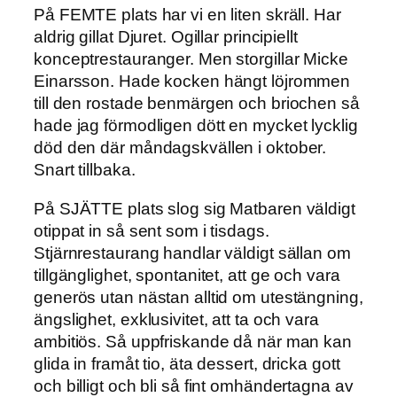
På FEMTE plats har vi en liten skräll. Har
aldrig gillat Djuret. Ogillar principiellt
konceptrestauranger. Men storgillar Micke
Einarsson. Hade kocken hängt löjrommen
till den rostade benmärgen och briochen så
hade jag förmodligen dött en mycket lycklig
död den där måndagskvällen i oktober.
Snart tillbaka.
På SJÄTTE plats slog sig Matbaren väldigt
otippat in så sent som i tisdags.
Stjärnrestaurang handlar väldigt sällan om
tillgänglighet, spontanitet, att ge och vara
generös utan nästan alltid om utestängning,
ängslighet, exklusivitet, att ta och vara
ambitiös. Så uppfriskande då när man kan
glida in framåt tio, äta dessert, dricka gott
och billigt och bli så fint omhändertagna av