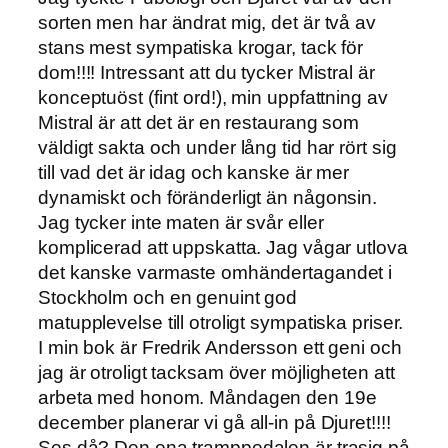
sorten men har ändrat mig, det är två av
stans mest sympatiska krogar, tack för
dom!!!! Intressant att du tycker Mistral är
konceptuöst (fint ord!), min uppfattning av
Mistral är att det är en restaurang som
väldigt sakta och under lång tid har rört sig
till vad det är idag och kanske är mer
dynamiskt och föränderligt än någonsin.
Jag tycker inte maten är svår eller
komplicerad att uppskatta. Jag vågar utlova
det kanske varmaste omhändertagandet i
Stockholm och en genuint god
matupplevelse till otroligt sympatiska priser.
I min bok är Fredrik Andersson ett geni och
jag är otroligt tacksam över möjligheten att
arbeta med honom. Måndagen den 19e
december planerar vi gå all-in på Djuret!!!!
Ses då? Den ena tramppedalen är trasig på