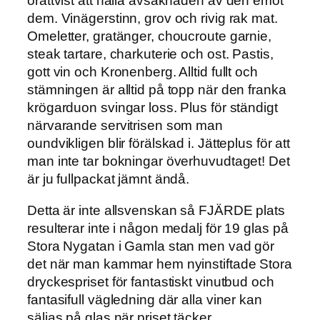
orättvist att hålla avsaknaden av den emot
dem. Vinägerstinn, grov och rivig rak mat.
Omeletter, gratänger, choucroute garnie,
steak tartare, charkuterie och ost. Pastis,
gott vin och Kronenberg. Alltid fullt och
stämningen är alltid på topp när den franka
krögarduon svingar loss. Plus för ständigt
närvarande servitrisen som man
oundvikligen blir förälskad i. Jätteplus för att
man inte tar bokningar överhuvudtaget! Det
är ju fullpackat jämnt ändå.
Detta är inte allsvenskan så FJÄRDE plats
resulterar inte i någon medalj för 19 glas på
Stora Nygatan i Gamla stan men vad gör
det när man kammar hem nyinstiftade Stora
dryckespriset för fantastiskt vinutbud och
fantasifull vägledning där alla viner kan
säljas på glas när priset täcker