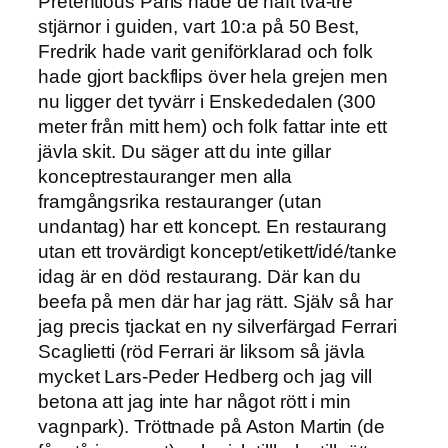
Pretentious Paris hade de haft två-tre
stjärnor i guiden, vart 10:a på 50 Best,
Fredrik hade varit geniförklarad och folk
hade gjort backflips över hela grejen men
nu ligger det tyvärr i Enskededalen (300
meter från mitt hem) och folk fattar inte ett
jävla skit. Du säger att du inte gillar
konceptrestauranger men alla
framgångsrika restauranger (utan
undantag) har ett koncept. En restaurang
utan ett trovärdigt koncept/etikett/idé/tanke
idag är en död restaurang. Där kan du
beefa på men där har jag rätt. Själv så har
jag precis tjackat en ny silverfärgad Ferrari
Scaglietti (röd Ferrari är liksom så jävla
mycket Lars-Peder Hedberg och jag vill
betona att jag inte har något rött i min
vagnpark). Tröttnade på Aston Martin (de