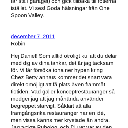
får stå i garaget) och gick tillbaka till rötterna
istället. Vi ses! Goda hälsningar från One
Spoon Valley.
december 7, 2011
Robin
Hej Daniel! Som alltid otroligt kul att du delar
med dig av dina tankar, det är jag tacksam
för. Vi får försöka tona ner hypen kring
Chez Betty annars kommer det snart vara
direkt omöjligt att få plats även frammåt
tiotiden. Vad gäller konceptrestauranger så
medger jag att jag måhända använder
begreppet slarvigt. Såklart att alla
framgångsrika restauranger har en idé,
men vissa känns mer krystade än andra.
Jag tyckte Pubologi och Djuret var av den