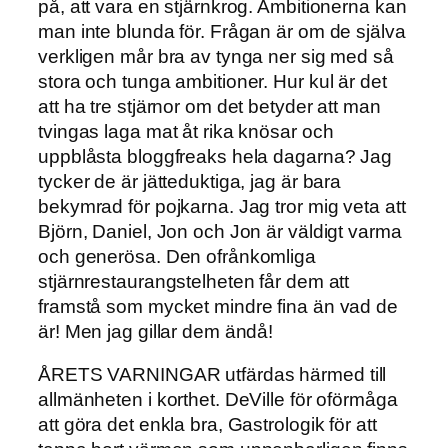
på, att vara en stjärnkrog. Ambitionerna kan
man inte blunda för. Frågan är om de själva
verkligen mår bra av tynga ner sig med så
stora och tunga ambitioner. Hur kul är det
att ha tre stjärnor om det betyder att man
tvingas laga mat åt rika knösar och
uppblåsta bloggfreaks hela dagarna? Jag
tycker de är jätteduktiga, jag är bara
bekymrad för pojkarna. Jag tror mig veta att
Björn, Daniel, Jon och Jon är väldigt varma
och generösa. Den ofrånkomliga
stjärnrestaurangstelheten får dem att
framstå som mycket mindre fina än vad de
är! Men jag gillar dem ändå!
ÅRETS VARNINGAR utfärdas härmed till
allmänheten i korthet. DeVille för oförmåga
att göra det enkla bra, Gastrologik för att