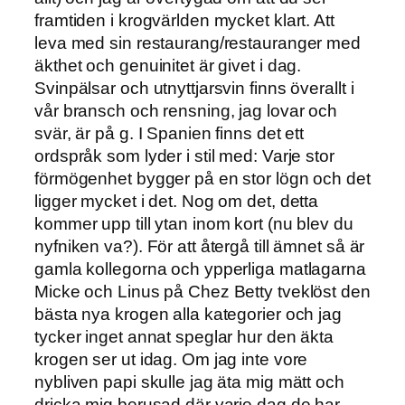
framtiden i krogvärlden mycket klart. Att
leva med sin restaurang/restauranger med
äkthet och genuinitet är givet i dag.
Svinpälsar och utnyttjarsvin finns överallt i
vår bransch och rensning, jag lovar och
svär, är på g. I Spanien finns det ett
ordspråk som lyder i stil med: Varje stor
förmögenhet bygger på en stor lögn och det
ligger mycket i det. Nog om det, detta
kommer upp till ytan inom kort (nu blev du
nyfniken va?). För att återgå till ämnet så är
gamla kollegorna och ypperliga matlagarna
Micke och Linus på Chez Betty tveklöst den
bästa nya krogen alla kategorier och jag
tycker inget annat speglar hur den äkta
krogen ser ut idag. Om jag inte vore
nybliven papi skulle jag äta mig mätt och
dricka mig berusad där varje dag de har