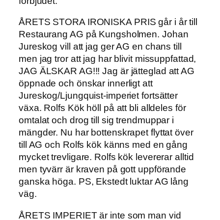
förbjudet.
ÅRETS STORA IRONISKA PRIS går i år till
Restaurang AG på Kungsholmen. Johan
Jureskog vill att jag ger AG en chans till
men jag tror att jag har blivit missuppfattad,
JAG ÄLSKAR AG!!! Jag är jätteglad att AG
öppnade och önskar innerligt att
Jureskog/Ljungquist-imperiet fortsätter
växa. Rolfs Kök höll på att bli alldeles för
omtalat och drog till sig trendmuppar i
mängder. Nu har bottenskrapet flyttat över
till AG och Rolfs kök känns med en gång
mycket trevligare. Rolfs kök levererar alltid
men tyvärr är kraven på gott uppförande
ganska höga. PS, Ekstedt luktar AG lång
väg.
ÅRETS IMPERIET är inte som man vid