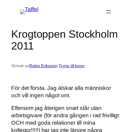
Hoppa
till
innehåll
Krogtoppen Stockholm
2011
Skrivet av
Robin Eriksson
i
Tryne till knorr
För det första. Jag älskar alla människor
och vill ingen något ont.
Eftersom jag återigen snart står utan
arbetsgivare (för andra gången i rad frivilligt
OCH med goda relationer till mina
kollegor!!!!!) har jag inte längre några