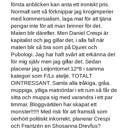
första anblicken kan anta ett ironiskt pris.
Normalt sett så förknippar jag krogimperier
med kommersialism, laga mat för att tjäna
pengar inte för att man brinner för det.
Maten blir därefter. Men Daniel Crespi är
kapitalist och jag gillar det, i alla fall när
maten blir så bra som på Djuret och
Pubologi. Jag har haft svårt att erkänna det
för mig själv men jag gillar det. Sedan
placerar jag Leijontornet 12*8 i samma
kategori som F/Ls ateljé. TOTALT
OINTRESSANT. Samla alla tråkiga, gråa,
muppiga, ytliga matnördar i ett rum så får de
sitta och muppa sig med varandra i ett par
timmar. Bloggvärlden har skapat ett
monster!!!!!! Med risk för att framstå som
oerhört politiskt inkorrekt, planerar Crespi
och Frantzén en Shosanna Dreyfus?