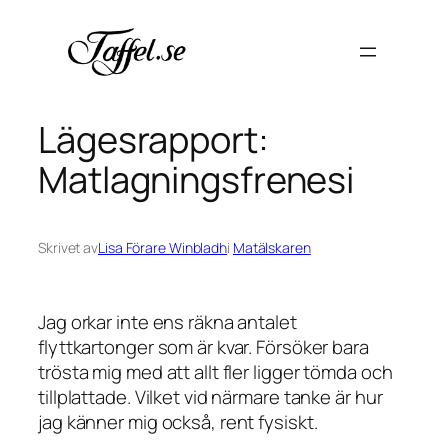
Hoppa
till
innehåll
Lägesrapport:
Matlagningsfrenesi
Skrivet av
Lisa Förare Winbladh
i
Matälskaren
Jag orkar inte ens räkna antalet
flyttkartonger som är kvar. Försöker bara
trösta mig med att allt fler ligger tömda och
tillplattade. Vilket vid närmare tanke är hur
jag känner mig också, rent fysiskt.