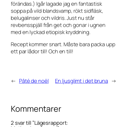
förändas.) Igår lagade jag en fantastisk
soppa på vild blandsvamp, rökt sidfläsk,
belugalinser och vildris. Just nu står
revbensspjäll från get och gonar i ugnen
med en lyckad etiopisk kryddning.
Recept kommer snart. Måste bara packa upp
ett par lådor till! Och en till!
←
Pâté de noël
En ljusglimt i det bruna
→
Kommentarer
2 svar till ”Lägesrapport: