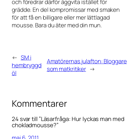
och föredrar därför äggvita istället för
grädde. En del kompromissar med smaken
för att få en billigare eller mer lättlagad
mousse. Bara du äter med din mun.
←
SM i
Amatörernas julafton: Bloggare
hembryggd
som matkritiker
→
öl
Kommentarer
24 svar till ”Läsarfråga: Hur lyckas man med
chokladmousse?”
maj 6, 2011