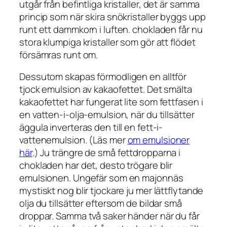
utgår från befintliga kristaller, det är samma
princip som när skira snökristaller byggs upp
runt ett dammkorn i luften. chokladen får nu
stora klumpiga kristaller som gör att flödet
försämras runt om.
Dessutom skapas förmodligen en alltför
tjock emulsion av kakaofettet. Det smälta
kakaofettet har fungerat lite som fettfasen i
en vatten-i-olja-emulsion, när du tillsätter
äggula inverteras den till en fett-i-
vattenemulsion. (Läs mer
om emulsioner
här
.) Ju trängre de små fettdropparna i
chokladen har det, desto trögare blir
emulsionen. Ungefär som en majonnäs
mystiskt nog blir tjockare ju mer lättflytande
olja du tillsätter eftersom de bildar små
droppar. Samma två saker händer när du får