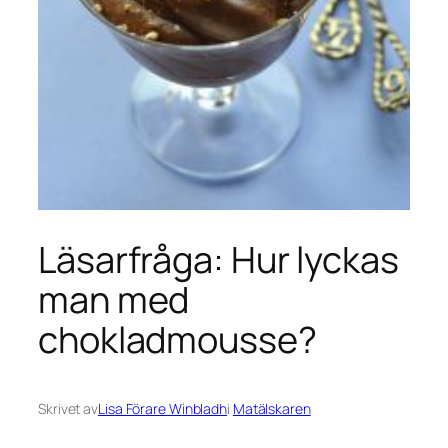
Läsarfråga: Hur lyckas
man med
chokladmousse?
Skrivet av
Lisa Förare Winbladh
i
Matälskaren