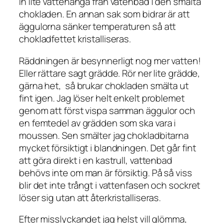
in lite vattenånga från vatenbad i den smälta
chokladen. En annan sak som bidrar är att
äggulorna sänker temperaturen så att
chokladfettet kristalliseras.
Räddningen är besynnerligt nog mer vatten!
Eller rättare sagt grädde. Rör ner lite grädde,
gärna het, så brukar chokladen smälta ut
fint igen. Jag löser helt enkelt problemet
genom att först vispa samman äggulor och
en femtedel av grädden som ska vara i
moussen. Sen smälter jag chokladbitarna
mycket försiktigt i blandningen. Det går fint
att göra direkt i en kastrull, vattenbad
behövs inte om man är försiktig. På så viss
blir det inte trångt i vattenfasen och sockret
löser sig utan att återkristalliseras.
Efter misslyckandet jag helst vill glömma,