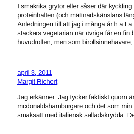
I smakrika grytor eller såser där kyckling
proteinhalten (och mättnadskänslans längd
Anledningen till att jag i många år h a t 
stackars vegetarian när övriga får en fin
huvudrollen, men som birollsinnehavare, el
april 3, 2011
Margit Richert
Jag erkänner. Jag tycker faktiskt quorn är
mcdonaldshamburgare och det som min rys
smaksatt med italiensk salladskrydda. Det