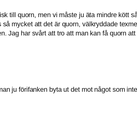
tisk till quorn, men vi måste ju äta mindre kött 
s så mycket att det är quorn, välkryddade texmex-
en. Jag har svårt att tro att man kan få quorn a
man ju förifanken byta ut det mot något som inte