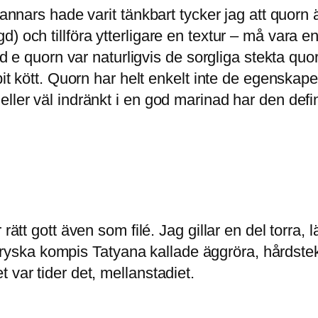
 annars hade varit tänkbart tycker jag att quorn 
) och tillföra ytterligare en textur – må vara e
a d e quorn var naturligvis de sorgliga stekta q
 bit kött. Quorn har helt enkelt inte de egenska
ler väl indränkt i en god marinad har den definit
 rätt gott även som filé. Jag gillar en del torra
ka kompis Tatyana kallade äggröra, hårdstekt 
 var tider det, mellanstadiet.