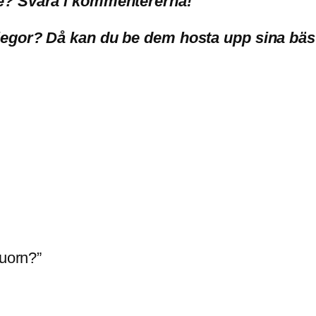
re? Svara i kommentererna!
ollegor? Då kan du be dem hosta upp sina bä
quorn?”