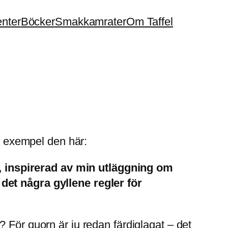
enter
Böcker
Smakkamrater
Om Taffel
ll exempel den här:
n, inspirerad av min utläggning om
 det några gyllene regler för
 För quorn är ju redan färdiglagat – det