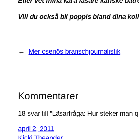
Eller vet mina kära läsare kanske bät
Vill du också bli poppis bland dina k
←
Mer oseriös branschjournalistik
Kommentarer
18 svar till ”Läsarfråga: Hur steker man 
april 2, 2011
Kicki Theander