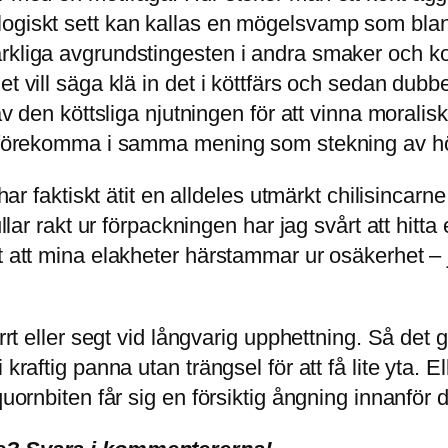
ologiskt sett kan kallas en mögelsvamp som bl
kliga avgrundstingesten i andra smaker och kons
det vill säga klä in det i köttfärs och sedan d
 av den köttsliga njutningen för att vinna morali
te förekomma i samma mening som stekning av h
g har faktiskt ätit en alldeles utmärkt chilisinc
ullar rakt ur förpackningen har jag svårt att hitta
gt att mina elakheter härstammar ur osäkerhet –
rrt eller segt vid långvarig upphettning. Så det 
 kraftig panna utan trängsel för att få lite yta.
quornbiten får sig en försiktig ångning innanför