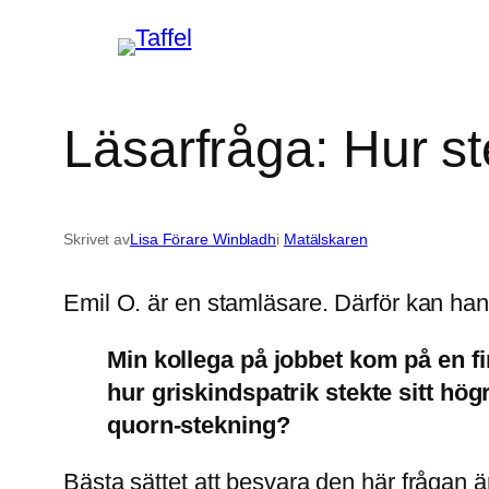
Hoppa
till
innehåll
Läsarfråga: Hur s
Skrivet av
Lisa Förare Winbladh
i
Matälskaren
Emil O. är en stamläsare. Därför kan hans
Min kollega på jobbet kom på en fi
hur griskindspatrik stekte sitt högr
quorn-stekning?
Bästa sättet att besvara den här frågan ä