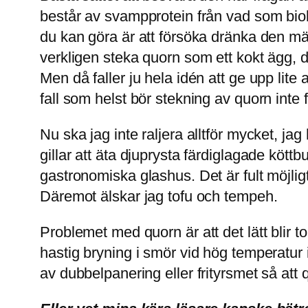
består av svampprotein från vad som bi
du kan göra är att försöka dränka den mär
verkligen steka quorn som ett kokt ägg, 
Men då faller ju hela idén att ge upp lite
fall som helst bör stekning av quorn in
Nu ska jag inte raljera alltför mycket, ja
gillar att äta djuprysta färdiglagade köttb
gastronomiska glashus. Det är fult möjli
Däremot älskar jag tofu och tempeh.
Problemet med quorn är att det lätt blir to
hastig bryning i smör vid hög temperatur i
av dubbelpanering eller frityrsmet så att 