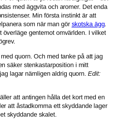
andas med äggvita och aromer. Det enda
istenser. Min första instinkt är att
ubbelpanera som när man gör
skotska ägg
.
skt överläge gentemot omvärlden. I vilket
ögrev.
arne med quorn. Och med tanke på att jag
 en säker stenkastarposition i mitt
 jag lagar nämligen aldrig quorn.
Edit:
gäller att antingen hålla det kort med en
 Eller att åstadkomma ett skyddande lager
 det skyddande skalet.