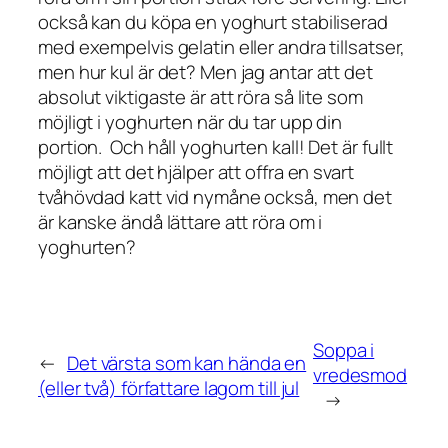
också kan du köpa en yoghurt stabiliserad
med exempelvis gelatin eller andra tillsatser,
men hur kul är det? Men jag antar att det
absolut viktigaste är att röra så lite som
möjligt i yoghurten när du tar upp din
portion. Och håll yoghurten kall! Det är fullt
möjligt att det hjälper att offra en svart
tvåhövdad katt vid nymåne också, men det
är kanske ändå lättare att röra om i
yoghurten?
Soppa i
←
Det värsta som kan hända en
vredesmod
(eller två) författare lagom till jul
→