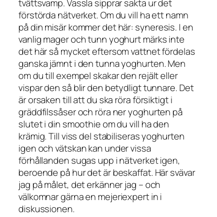
tvättsvamp. Vassla sipprar sakta ur det
förstörda nätverket. Om du vill ha ett namn
på din misär kommer det här:
syneresis
. I en
vanlig mager och tunn yoghurt märks inte
det här så mycket eftersom vattnet fördelas
ganska jämnt i den tunna yoghurten. Men
om du till exempel skakar den rejält eller
vispar den så blir den betydligt tunnare. Det
är orsaken till att du ska röra försiktigt i
gräddfilssåser och röra ner yoghurten på
slutet i din smoothie om du vill ha den
krämig. Till viss del stabiliseras yoghurten
igen och vätskan kan under vissa
förhållanden sugas upp i nätverket igen,
beroende på hur det är beskaffat. Här svävar
jag på målet, det erkänner jag – och
välkomnar gärna en mejeriexpert in i
diskussionen.