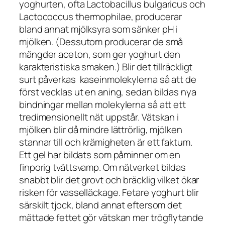
yoghurten, ofta
Lactobacillus bulgaricus
och
Lactococcus thermophilae
, producerar
bland annat mjölksyra som sänker pH i
mjölken. (Dessutom producerar de små
mängder aceton, som ger yoghurt den
karakteristiska smaken.) Blir det tillräckligt
surt påverkas kaseinmolekylerna så att de
först vecklas ut en aning, sedan bildas nya
bindningar mellan molekylerna så att ett
tredimensionellt nät uppstår. Vätskan i
mjölken blir då mindre lättrörlig, mjölken
stannar till och krämigheten är ett faktum.
Ett gel har bildats som påminner om en
finporig tvättsvamp. Om nätverket bildas
snabbt blir det grovt och bräcklig vilket ökar
risken för vasselläckage. Fetare yoghurt blir
särskilt tjock, bland annat eftersom det
mättade fettet gör vätskan mer trögflytande