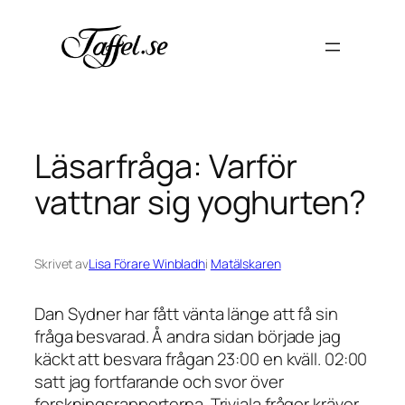
Hoppa
till
innehåll
Läsarfråga: Varför
vattnar sig yoghurten?
Skrivet av
Lisa Förare Winbladh
i
Matälskaren
Dan Sydner har fått vänta länge att få sin
fråga besvarad. Å andra sidan började jag
käckt att besvara frågan 23:00 en kväll. 02:00
satt jag fortfarande och svor över
forskningsrapporterna. Triviala frågor kräver