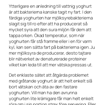
Ytterligare en anledning till vattnig yoghurt
är att bakterierna kanske tagit ny fart. I den
färdiga yoghurten har mjölksyrebakterierna
slagit sig till ro efter att ha producerat så
mycket syra att den sura miljön får dem att
tappa orken. Ökad temperatur, som när
yoghurten får stå framme eller i en för varm
kyl, kan sen sätta fart på bakterierna igen. Ju
mer mjölksyra de producerar, desto tajtare
blir nätverket av denaturerade proteiner
vilket kan leda till att mer vätska pressas ut.
Det enklaste sätet att åtgärda problemet
med gråtande yoghurt är att helt enkelt slå
bort vätskan och äta av den fastare
yoghurten. Vill man ha den avrunna
yoghurten lite krämigare får man helt enkelt
röra om i sin portion strax före servering. Eller