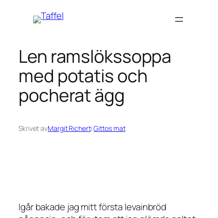
Hoppa
till
innehåll
Len ramslökssoppa
med potatis och
pocherat ägg
Skrivet av
Margit Richert
i
Gittos mat
Igår bakade jag mitt första levainbröd