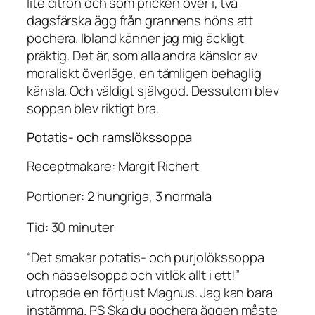
lite citron och som pricken över i, två
dagsfärska ägg från grannens höns att
pochera. Ibland känner jag mig äckligt
präktig. Det är, som alla andra känslor av
moraliskt överläge, en tämligen behaglig
känsla. Och väldigt självgod. Dessutom blev
soppan blev riktigt bra.
Potatis- och ramslökssoppa
Receptmakare: Margit Richert
Portioner: 2 hungriga, 3 normala
Tid: 30 minuter
“Det smakar potatis- och purjolökssoppa
och nässelsoppa och vitlök allt i ett!”
utropade en förtjust Magnus. Jag kan bara
instämma. PS Ska du pochera äggen måste