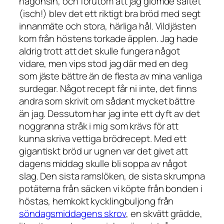
någonsin, och förutom att jag glömde saltet
(isch!) blev det ett riktigt bra bröd med segt
innanmäte och stora, härliga hål. Vildjästen
kom från höstens torkade äpplen. Jag hade
aldrig trott att det skulle fungera något
vidare, men vips stod jag där med en deg
som jäste bättre än de flesta av mina vanliga
surdegar. Något recept får ni inte, det finns
andra som skrivit om sådant mycket bättre
än jag. Dessutom har jag inte ett dyft av det
noggranna stråk i mig som krävs för att
kunna skriva vettiga brödrecept. Med ett
gigantiskt bröd ur ugnen var det givet att
dagens middag skulle bli soppa av något
slag. Den sista ramslöken, de sista skrumpna
potäterna från säcken vi köpte från bonden i
höstas, hemkokt kycklingbuljong från
söndagsmiddagens skrov
, en skvätt grädde,