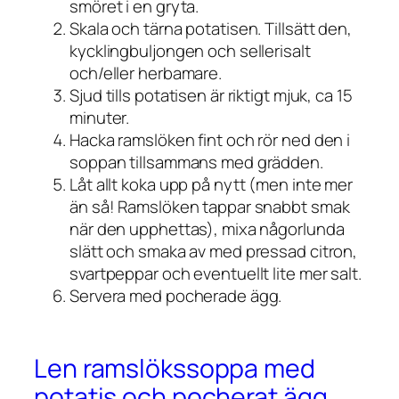
smöret i en gryta.
Skala och tärna potatisen. Tillsätt den,
kycklingbuljongen och sellerisalt
och/eller herbamare.
Sjud tills potatisen är riktigt mjuk, ca 15
minuter.
Hacka ramslöken fint och rör ned den i
soppan tillsammans med grädden.
Låt allt koka upp på nytt (men inte mer
än så! Ramslöken tappar snabbt smak
när den upphettas), mixa någorlunda
slätt och smaka av med pressad citron,
svartpeppar och eventuellt lite mer salt.
Servera med pocherade ägg.
Len ramslökssoppa med
potatis och pocherat ägg