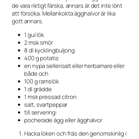
de vara riktigt färska, annars är det inte lönt
att försöka. Mellankokta ägghalvor är lika
gott annars.
1 gul lök
2 msk smör
8 dl kycklingbuljong
400 g potatis
en nypa sellerisalt eller herbamare eller
både och
100 g ramslök
1 dl grädde
1 msk pressad citron
salt, svartpeppar
till servering:
pocherade ägg eller ägghalvor
Hacka löken och fräs den genomskinlig i