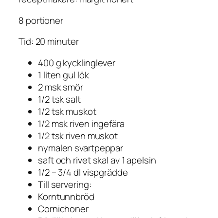
8 portioner
Tid: 20 minuter
400 g kycklinglever
1 liten gul lök
2 msk smör
1/2 tsk salt
1/2 tsk muskot
1/2 msk riven ingefära
1/2 tsk riven muskot
nymalen svartpeppar
saft och rivet skal av 1 apelsin
1/2 – 3/4 dl vispgrädde
Till servering:
Korntunnbröd
Cornichoner