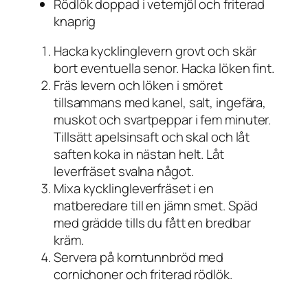
Rödlök doppad i vetemjöl och friterad
knaprig
Hacka kycklinglevern grovt och skär
bort eventuella senor. Hacka löken fint.
Fräs levern och löken i smöret
tillsammans med kanel, salt, ingefära,
muskot och svartpeppar i fem minuter.
Tillsätt apelsinsaft och skal och låt
saften koka in nästan helt. Låt
leverfräset svalna något.
Mixa kycklingleverfräset i en
matberedare till en jämn smet. Späd
med grädde tills du fått en bredbar
kräm.
Servera på korntunnbröd med
cornichoner och friterad rödlök.