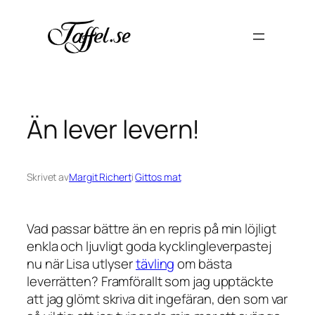
Hoppa
till
innehåll
Än lever levern!
Skrivet av
Margit Richert
i
Gittos mat
Vad passar bättre än en repris på min löjligt
enkla och ljuvligt goda kycklingleverpastej
nu när Lisa utlyser
tävling
om bästa
leverrätten? Framförallt som jag upptäckte
att jag glömt skriva dit ingefäran, den som var