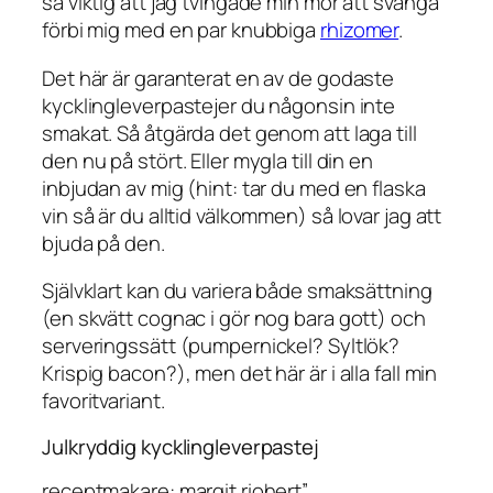
så viktig att jag tvingade min mor att svänga
förbi mig med en par knubbiga
rhizomer
.
Det här är garanterat en av de godaste
kycklingleverpastejer du någonsin inte
smakat. Så åtgärda det genom att laga till
den nu på stört. Eller mygla till din en
inbjudan av mig (hint: tar du med en flaska
vin så är du alltid välkommen) så lovar jag att
bjuda på den.
Självklart kan du variera både smaksättning
(en skvätt cognac i gör nog bara gott) och
serveringssätt (pumpernickel? Syltlök?
Krispig bacon?), men det här är i alla fall min
favoritvariant.
Julkryddig kycklingleverpastej
receptmakare: margit riohert”