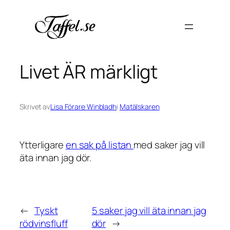
Hoppa
till
innehåll
Livet ÄR märkligt
Skrivet av
Lisa Förare Winbladh
i
Matälskaren
Ytterligare
en sak på listan
med saker jag vill
äta innan jag dör.
←
Tyskt
5 saker jag vill äta innan jag
rödvinsfluff
dör
→