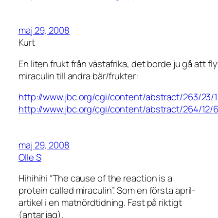
maj 29, 2008
Kurt
En liten frukt från västafrika, det borde ju gå att fl
miraculin till andra bär/frukter:
http://www.jbc.org/cgi/content/abstract/263/23/
http://www.jbc.org/cgi/content/abstract/264/12/
maj 29, 2008
Olle S
Hihihihi “The cause of the reaction is a
protein called miraculin”. Som en första april-
artikel i en matnördtidning. Fast på riktigt
(antar jag).