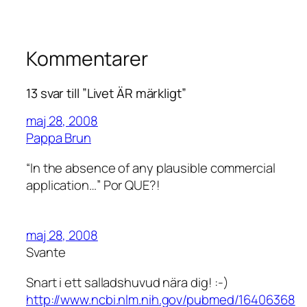
Kommentarer
13 svar till ”Livet ÄR märkligt”
maj 28, 2008
Pappa Brun
“In the absence of any plausible commercial
application…” Por QUE?!
maj 28, 2008
Svante
Snart i ett salladshuvud nära dig! :-)
http://www.ncbi.nlm.nih.gov/pubmed/16406368