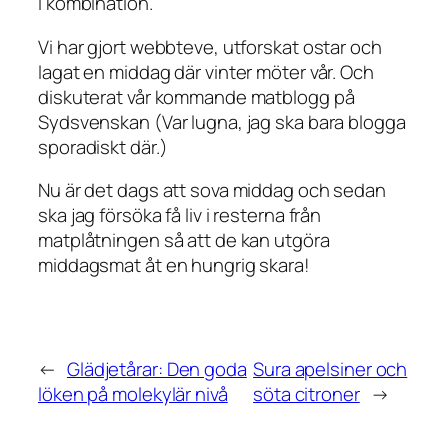
i kombination.
Vi har gjort webbteve, utforskat ostar och
lagat en middag där vinter möter vår. Och
diskuterat vår kommande matblogg på
Sydsvenskan (Var lugna, jag ska bara blogga
sporadiskt där.)
Nu är det dags att sova middag och sedan
ska jag försöka få liv i resterna från
matplåtningen så att de kan utgöra
middagsmat åt en hungrig skara!
←
Glädjetårar: Den goda
Sura apelsiner och
löken på molekylär nivå
söta citroner
→