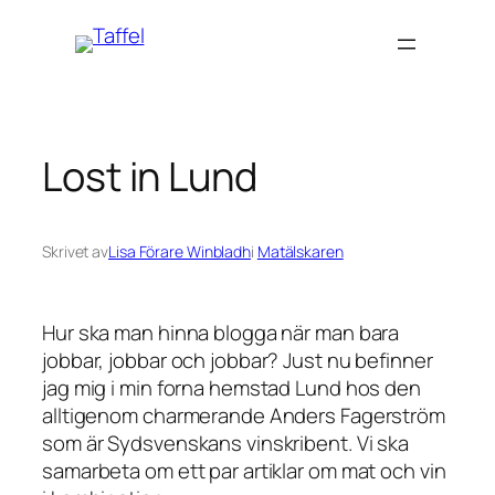
Hoppa
till
innehåll
Lost in Lund
Skrivet av
Lisa Förare Winbladh
i
Matälskaren
Hur ska man hinna blogga när man bara
jobbar, jobbar och jobbar? Just nu befinner
jag mig i min forna hemstad Lund hos den
alltigenom charmerande Anders Fagerström
som är Sydsvenskans vinskribent. Vi ska
samarbeta om ett par artiklar om mat och vin