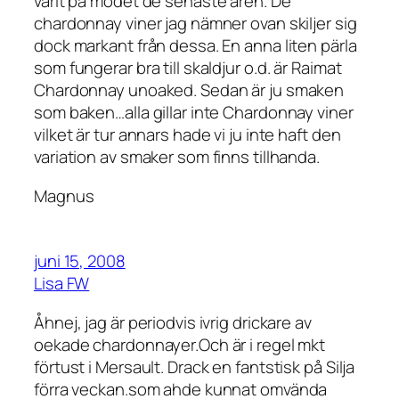
varit på modet de senaste åren. De
chardonnay viner jag nämner ovan skiljer sig
dock markant från dessa. En anna liten pärla
som fungerar bra till skaldjur o.d. är Raimat
Chardonnay unoaked. Sedan är ju smaken
som baken…alla gillar inte Chardonnay viner
vilket är tur annars hade vi ju inte haft den
variation av smaker som finns tillhanda.
Magnus
juni 15, 2008
Lisa FW
Åhnej, jag är periodvis ivrig drickare av
oekade chardonnayer.Och är i regel mkt
förtust i Mersault. Drack en fantstisk på Silja
förra veckan.som ahde kunnat omvända