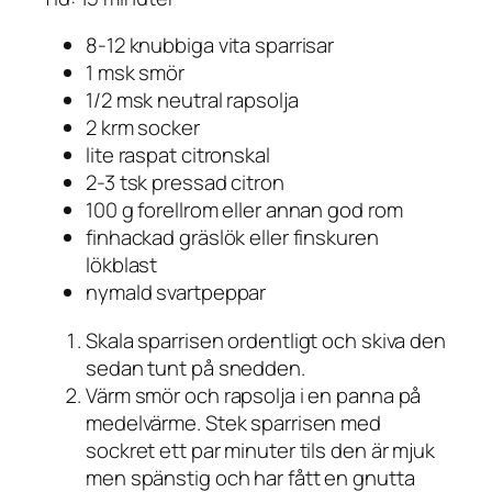
8-12 knubbiga vita sparrisar
1 msk smör
1/2 msk neutral rapsolja
2 krm socker
lite raspat citronskal
2-3 tsk pressad citron
100 g forellrom eller annan god rom
finhackad gräslök eller finskuren
lökblast
nymald svartpeppar
Skala sparrisen ordentligt och skiva den
sedan tunt på snedden.
Värm smör och rapsolja i en panna på
medelvärme. Stek sparrisen med
sockret ett par minuter tils den är mjuk
men spänstig och har fått en gnutta