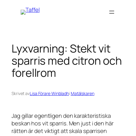
Hoppa
till
innehåll
Lyxvarning: Stekt vit
sparris med citron och
forellrom
Skrivet av
Lisa Förare Winbladh
i
Matälskaren
Jag gillar egentligen den karakteristiska
beskan hos vit sparris. Men just i den här
rätten är det viktigt att skala sparrisen