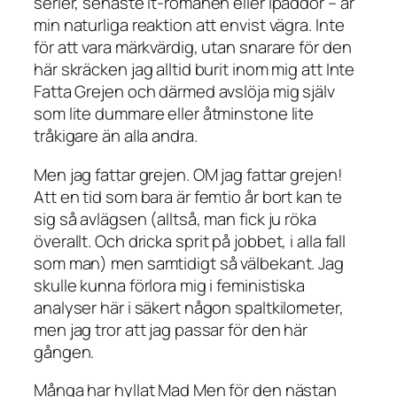
serier, senaste it-romanen eller ipaddor – är
min naturliga reaktion att envist vägra. Inte
för att vara märkvärdig, utan snarare för den
här skräcken jag alltid burit inom mig att Inte
Fatta Grejen och därmed avslöja mig själv
som lite dummare eller åtminstone lite
tråkigare än alla andra.
Men jag fattar grejen. OM jag fattar grejen!
Att en tid som bara är femtio år bort kan te
sig så avlägsen (alltså, man fick ju röka
överallt
. Och dricka sprit på jobbet, i alla fall
som man) men samtidigt så välbekant. Jag
skulle kunna förlora mig i feministiska
analyser här i säkert någon spaltkilometer,
men jag tror att jag passar för den här
gången.
Många har hyllat Mad Men för den nästan