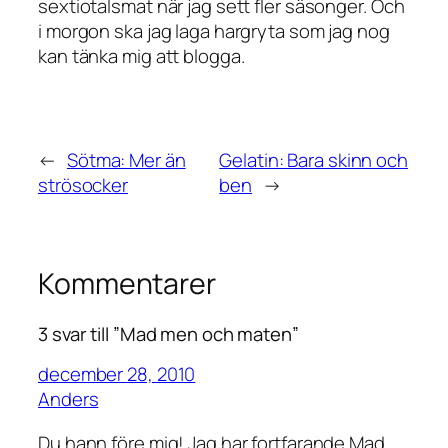
sextiotalsmat när jag sett fler säsonger. Och
i morgon ska jag laga hargryta som jag nog
kan tänka mig att blogga.
←
Sötma: Mer än
Gelatin: Bara skinn och
strösocker
ben
→
Kommentarer
3 svar till ”Mad men och maten”
december 28, 2010
Anders
Du hann före mig! Jag har fortfarande Mad