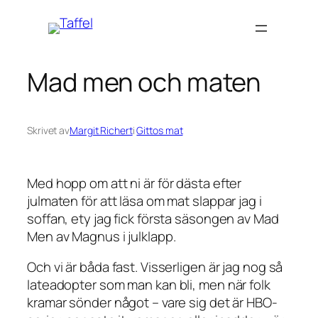
Hoppa
till
innehåll
Mad men och maten
Skrivet av
Margit Richert
i
Gittos mat
Med hopp om att ni är för dästa efter
julmaten för att läsa om mat slappar jag i
soffan, ety jag fick första säsongen av Mad
Men av Magnus i julklapp.
Och vi är båda fast. Visserligen är jag nog så
lateadopter som man kan bli, men när folk
kramar sönder något – vare sig det är HBO-