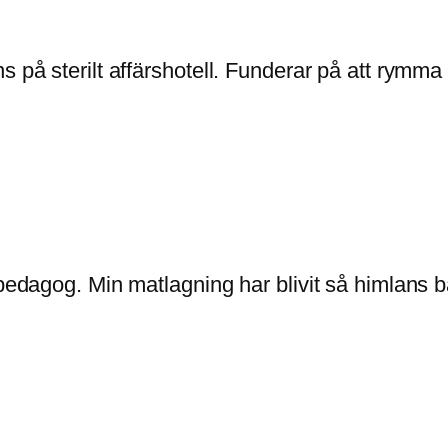
s på sterilt affärshotell. Funderar på att rymm
pedagog. Min matlagning har blivit så himlans bä