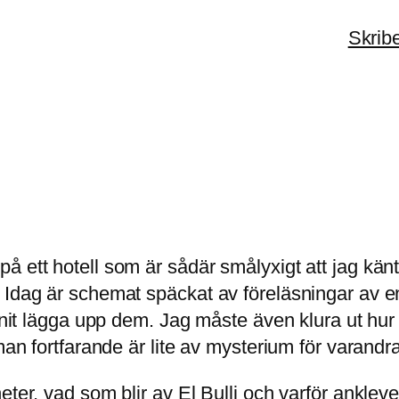
Skrib
 ett hotell som är sådär smålyxigt att jag känt
 Idag är schemat späckat av föreläsningar av e
hunnit lägga upp dem. Jag måste även klura ut hu
man fortfarande är lite av mysterium för varandra
eter, vad som blir av El Bulli och varför ankle