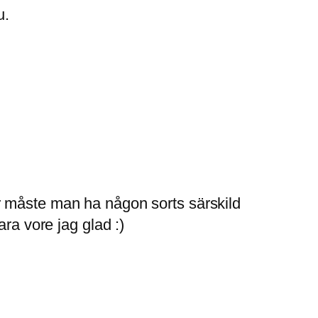
u.
r måste man ha någon sorts särskild
ra vore jag glad :)