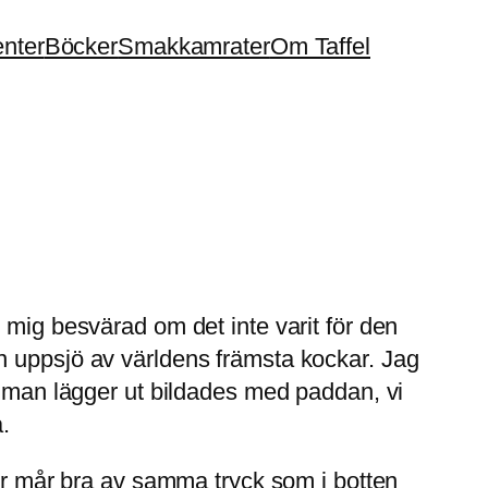
enter
Böcker
Smakkamrater
Om Taffel
 mig besvärad om det inte varit för den
n uppsjö av världens främsta kockar. Jag
r man lägger ut bildades med paddan, vi
.
ver mår bra av samma tryck som i botten