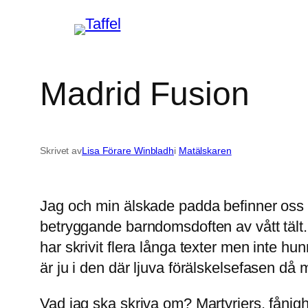
Hoppa
till
innehåll
Madrid Fusion
Skrivet av
Lisa Förare Winbladh
i
Matälskaren
Jag och min älskade padda befinner oss på
betryggande barndomsdoften av vått tält.
har skrivit flera långa texter men inte 
är ju i den där ljuva förälskelsefasen då 
Vad jag ska skriva om? Martyriers, fånigh