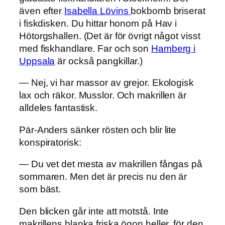
även efter
Isabella Lövins
bokbomb briserat
i fiskdisken. Du hittar honom på Hav i
Hötorgshallen. (Det är för övrigt något visst
med fiskhandlare. Far och son
Hamberg i
Uppsala
är också pangkillar.)
— Nej, vi har massor av grejor. Ekologisk
lax och räkor. Musslor. Och makrillen är
alldeles fantastisk.
Pär-Anders sänker rösten och blir lite
konspiratorisk:
— Du vet det mesta av makrillen fångas på
sommaren. Men det är precis nu den är
som bäst.
Den blicken går inte att motstå. Inte
makrillens blanka friska ögon heller, för den