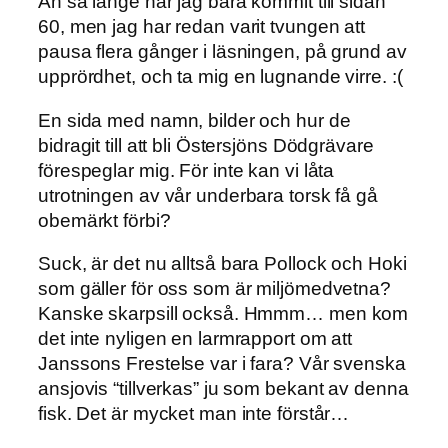
Än så länge har jag bara kommit till sidan
60, men jag har redan varit tvungen att
pausa flera gånger i läsningen, på grund av
upprördhet, och ta mig en lugnande virre. :(
En sida med namn, bilder och hur de
bidragit till att bli Östersjöns Dödgrävare
förespeglar mig. För inte kan vi låta
utrotningen av vår underbara torsk få gå
obemärkt förbi?
Suck, är det nu alltså bara Pollock och Hoki
som gäller för oss som är miljömedvetna?
Kanske skarpsill också. Hmmm… men kom
det inte nyligen en larmrapport om att
Janssons Frestelse var i fara? Vår svenska
ansjovis “tillverkas” ju som bekant av denna
fisk. Det är mycket man inte förstår…