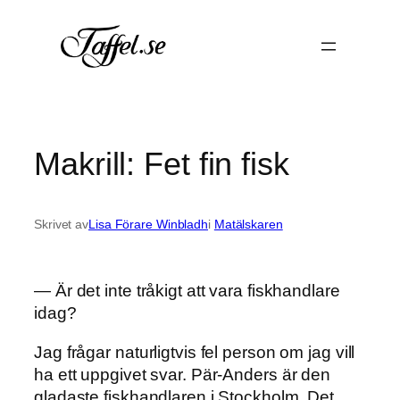
Hoppa
till
innehåll
Makrill: Fet fin fisk
Skrivet av
Lisa Förare Winbladh
i
Matälskaren
— Är det inte tråkigt att vara fiskhandlare
idag?
Jag frågar naturligtvis fel person om jag vill
ha ett uppgivet svar. Pär-Anders är den
gladaste fiskhandlaren i Stockholm. Det