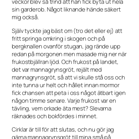
veckor blev så trind att han fick byta ut hela
sin garderob. Något liknande hände säkert
mig också.
Själv tyckte jag bäst om (tro det eller ej) att
fritt springa omkring i skogen och på
bergknallen ovanför stugan, jag rände upp
redan på morgonen men masade mig ner när
frukostbjällran ljöd. Och frukost på landet,
det var mannagrynsgröt, rejält med
mannagrynsgröt, så att vi skulle stå oss och
inte tunna ur helt och hållet innan mormor
fick chansen att peta i oss något ätbart igen
någon timme senare. Varje frukost var en
tävling, vem orkade äta mest? Slevarna
räknades och bokfördes i minnet.
Cirklar är till för att slutas, och nu gör jag
gärna mannagrynsgröt till mina små på