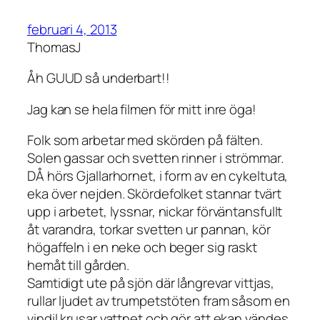
februari 4, 2013
ThomasJ
Åh GUUD så underbart!!
Jag kan se hela filmen för mitt inre öga!
Folk som arbetar med skörden på fälten.
Solen gassar och svetten rinner i strömmar.
DÅ hörs Gjallarhornet, i form av en cykeltuta,
eka över nejden. Skördefolket stannar tvärt
upp i arbetet, lyssnar, nickar förväntansfullt
åt varandra, torkar svetten ur pannan, kör
högaffeln i en neke och beger sig raskt
hemåt till gården.
Samtidigt ute på sjön där långrevar vittjas,
rullar ljudet av trumpetstöten fram såsom en
vindil krusar vattnet och gör att ekan vändes