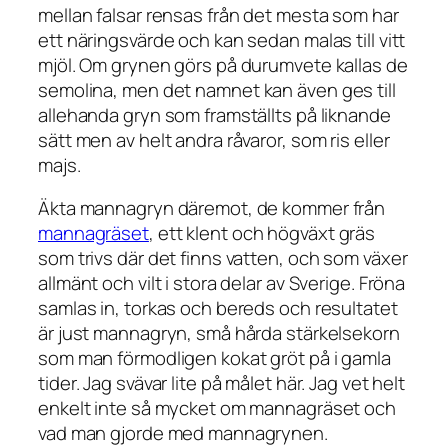
mellan falsar rensas från det mesta som har
ett näringsvärde och kan sedan malas till vitt
mjöl. Om grynen görs på durumvete kallas de
semolina
, men det namnet kan även ges till
allehanda gryn som framställts på liknande
sätt men av helt andra råvaror, som ris eller
majs.
Äkta mannagryn däremot, de kommer från
mannagräset
, ett klent och högväxt gräs
som trivs där det finns vatten, och som växer
allmänt och vilt i stora delar av Sverige. Fröna
samlas in, torkas och bereds och resultatet
är just mannagryn, små hårda stärkelsekorn
som man förmodligen kokat gröt på i gamla
tider. Jag svävar lite på målet här. Jag vet helt
enkelt inte så mycket om mannagräset och
vad man gjorde med mannagrynen.