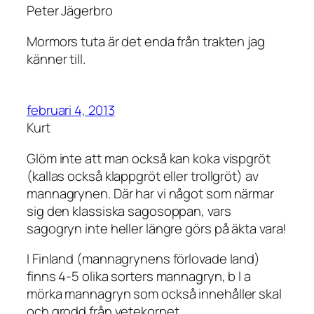
Peter Jägerbro
Mormors tuta är det enda från trakten jag
känner till.
februari 4, 2013
Kurt
Glöm inte att man också kan koka vispgröt
(kallas också klappgröt eller trollgröt) av
mannagrynen. Där har vi något som närmar
sig den klassiska sagosoppan, vars
sagogryn inte heller längre görs på äkta vara!
I Finland (mannagrynens förlovade land)
finns 4-5 olika sorters mannagryn, b l a
mörka mannagryn som också innehåller skal
och grodd från vetekornet.