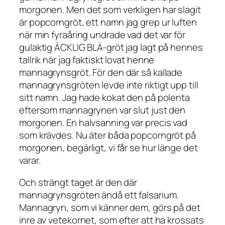
morgonen. Men det som verkligen har slagit
är
popcorngröt
, ett namn jag grep ur luften
när min fyraåring undrade vad det var för
gulaktig ÄCKLIG BLÄ-gröt jag lagt på hennes
tallrik när jag faktiskt lovat henne
mannagrynsgröt. För den där så kallade
mannagrynsgröten levde inte riktigt upp till
sitt namn. Jag hade kokat den på polenta
eftersom mannagrynen var slut just den
morgonen. En halvsanning var precis vad
som krävdes. Nu äter båda popcorngröt på
morgonen, begärligt, vi får se hur länge det
varar.
Och strängt taget är den där
mannagrynsgröten ändå ett falsarium.
Mannagryn, som vi känner dem, görs på det
inre av vetekornet, som efter att ha krossats