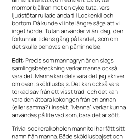
mormor bjällran mot en cykeltuta, vars
ljudstötar rullade ända till Lockenkil och
bortom. Då kunde vi inte längre säga att vi
inget hörde. Tutan använder vi än idag, den
förkunnar tidens gång på landet, som om
det skulle behövas en påminnelse.
Edit
: Precis som
mannagryn
är en slags
samlingsbeteckning verkar
manna
också
vara det. Manna kan dels vara det jag skriver
om ovan, sköldlusbajs. Det kan också vara
torkad sav från ett visst träd, och det kan
vara den ätbara kokongen från en annan
(eller samma?) insekt. “Manna” verkar kunna
användas på lite vad som, bara det är sött.
Trivia: sockeralkoholen
mannitol
har fått sitt
namn från manna. Både sköldlusbajset och