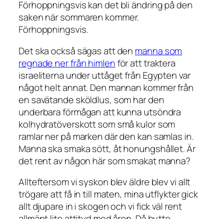
Förhoppningsvis kan det bli ändring på den
saken när sommaren kommer.
Förhoppningsvis.
Det ska också sägas att den
manna som
regnade ner från himlen
för att traktera
israeliterna under uttåget från Egypten var
något helt annat. Den mannan kommer från
en savätande sköldlus, som har den
underbara förmågan att kunna utsöndra
kolhydratöverskott som små kulor som
ramlar ner på marken där den kan samlas in.
Manna ska smaka sött, åt honungshållet. Är
det rent av någon här som smakat manna?
Allteftersom vi syskon blev äldre blev vi allt
trögare att få in till maten, mina utflykter gick
allt djupare in i skogen och vi fick väl rent
allmänt lite attityd med åren. Då bytte