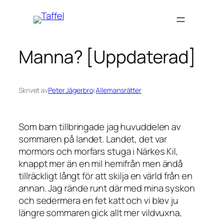
Hoppa
till
innehåll
Manna? [Uppdaterad]
Skrivet av
Peter Jägerbro
i
Allemansrätter
Som barn tillbringade jag huvuddelen av
sommaren på landet. Landet, det var
mormors och morfars stuga i Närkes Kil,
knappt mer än en mil hemifrån men ändå
tillräckligt långt för att skilja en värld från en
annan. Jag rände runt där med mina syskon
och sedermera en fet katt och vi blev ju
längre sommaren gick allt mer vildvuxna,