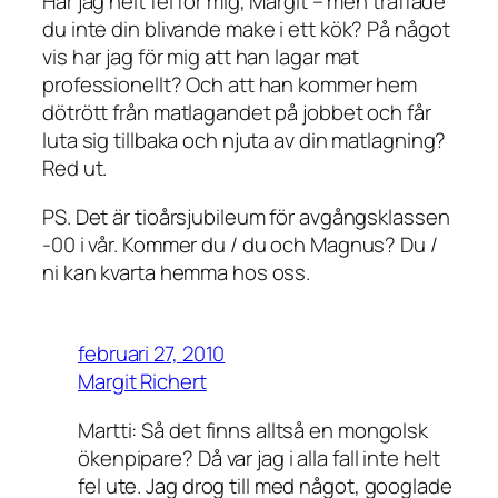
Har jag helt fel för mig, Margit – men träffade
du inte din blivande make i ett kök? På något
vis har jag för mig att han lagar mat
professionellt? Och att han kommer hem
dötrött från matlagandet på jobbet och får
luta sig tillbaka och njuta av din matlagning?
Red ut.
PS. Det är tioårsjubileum för avgångsklassen
-00 i vår. Kommer du / du och Magnus? Du /
ni kan kvarta hemma hos oss.
februari 27, 2010
Margit Richert
Martti: Så det finns alltså en mongolsk
ökenpipare? Då var jag i alla fall inte helt
fel ute. Jag drog till med något, googlade