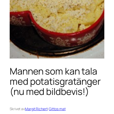
Mannen som kan tala
med potatisgratänger
(nu med bildbevis!)
Skrivet av
Margit Richert
i
Gittos mat