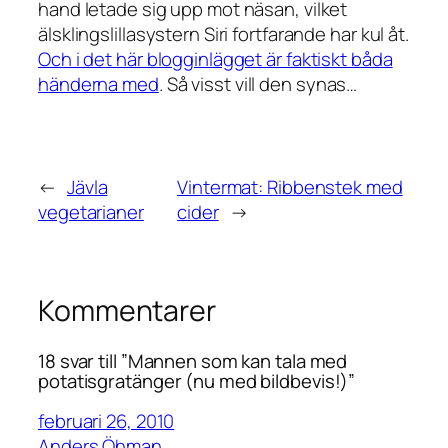
hand letade sig upp mot näsan, vilket
älsklingslillasystern Siri fortfarande har kul åt.
Och i det här blogginlägget är faktiskt
båda
händerna med
. Så visst vill den synas…
←
Jävla
Vintermat: Ribbenstek med
vegetarianer
cider
→
Kommentarer
18 svar till ”Mannen som kan tala med
potatisgratänger (nu med bildbevis!)”
februari 26, 2010
Anders Öhman