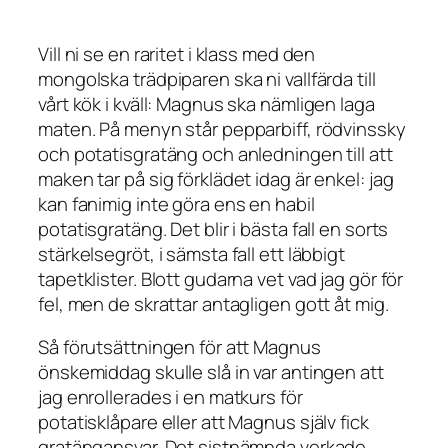
Vill ni se en raritet i klass med den
mongolska trädpiparen ska ni vallfärda till
vårt kök i kväll: Magnus ska nämligen laga
maten. På menyn står pepparbiff, rödvinssky
och potatisgratäng och anledningen till att
maken tar på sig förklädet idag är enkel: jag
kan fanimig inte göra ens en habil
potatisgratäng. Det blir i bästa fall en sorts
stärkelsegröt, i sämsta fall ett läbbigt
tapetklister. Blott gudarna vet vad jag gör för
fel, men de skrattar antagligen gott åt mig.
Så förutsättningen för att Magnus
önskemiddag skulle slå in var antingen att
jag enrollerades i en matkurs för
potatisklåpare eller att Magnus själv fick
gratängansvar. Det sistnämnda verkade