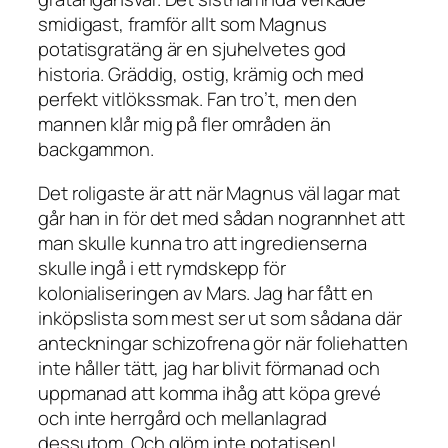
smidigast, framför allt som Magnus
potatisgratäng är en sjuhelvetes god
historia. Gräddig, ostig, krämig och med
perfekt vitlökssmak. Fan tro’t, men den
mannen klår mig på fler områden än
backgammon.
Det roligaste är att när Magnus väl lagar mat
går han in för det med sådan nogrannhet att
man skulle kunna tro att ingredienserna
skulle ingå i ett rymdskepp för
kolonialiseringen av Mars. Jag har fått en
inköpslista som mest ser ut som sådana där
anteckningar schizofrena gör när foliehatten
inte håller tätt, jag har blivit förmanad och
uppmanad att komma ihåg att köpa grevé
och inte herrgård och mellanlagrad
dessutom. Och glöm inte potatisen!