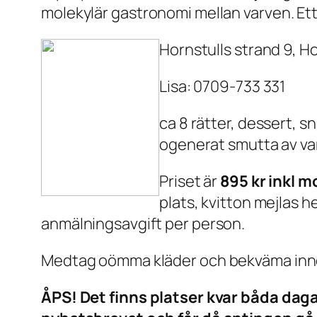
molekylär gastronomi mellan varven. Et
Hornstulls strand 9, Ho
Lisa: 0709-733 331
ca 8 rätter, dessert, sn
ogenerat smutta av va
Priset är
895 kr inkl 
plats, kvitton mejlas h
anmälningsavgift per person.
Medtag oömma kläder och bekväma innes
ÅPS! Det finns platser kvar båda daga