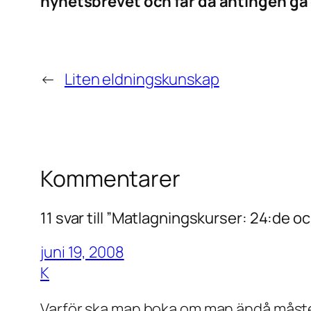
nyhetsbrevet och får då antingen gå g
←
Liten eldningskunskap
Kommentarer
11 svar till ”Matlagningskurser: 24:de o
juni 19, 2008
K
Varför ska man boka om man ändå måst