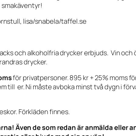
t smakäventyr!
rnstull, lisa/snabela/taffel.se
acks och alkoholfria drycker erbjuds. Vin och öl
randras drycker.
moms
för privatpersoner. 895 kr + 25% moms för
em till er. Ni måste avboka minst två dygn i förv
kor. Förkläden finnes.
rna! Även de som redan är anmälda eller anm