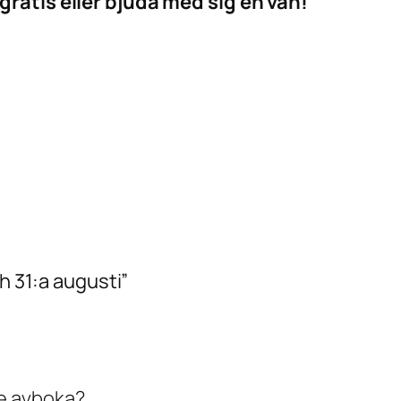
ratis eller bjuda med sig en vän!
ch 31:a augusti”
e avboka?