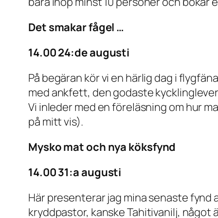
bara ihop minst 10 personer och bokar en
Det smakar fågel …
14.00 24:de augusti
På begäran kör vi en härlig dag i flygfä
med ankfett, den godaste kycklingleverm
Vi inleder med en föreläsning om hur man
på mitt vis).
Mysko mat och nya köksfynd
14.00 31:a augusti
Här presenterar jag mina senaste fynd a
kryddpastor, kanske Tahitivanilj, något 