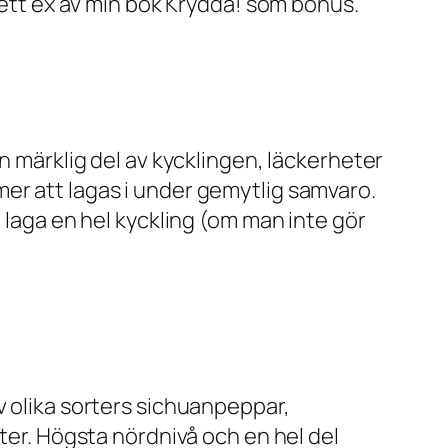
u ett ex av min bok Krydda! som bonus.
n märklig del av kycklingen, läckerheter
er att lagas i under gemytlig samvaro.
 laga en hel kyckling (om man inte gör
v olika sorters sichuanpeppar,
rter. Högsta nördnivå och en hel del