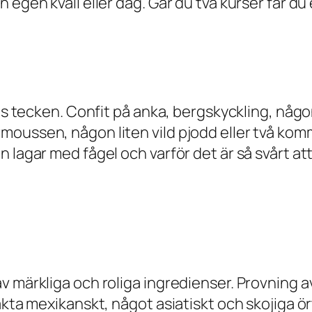
 egen kväll eller dag. Går du två kurser får d
nas tecken. Confit på anka, bergskyckling, någo
oussen, någon liten vild pjodd eller två komm
 lagar med fågel och varför det är så svårt att
v märkliga och roliga ingredienser. Provning a
äkta mexikanskt, något asiatiskt och skojiga ö