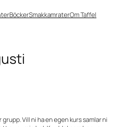
nter
Böcker
Smakkamrater
Om Taffel
usti
 grupp. Vill ni ha en egen kurs samlar ni