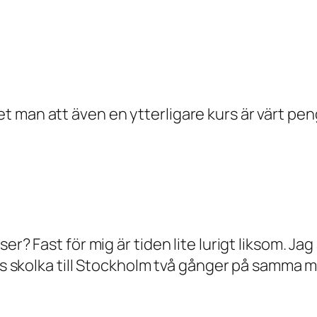
 man att även en ytterligare kurs är värt pen
er? Fast för mig är tiden lite lurigt liksom. Ja
ckas skolka till Stockholm två gånger på samma