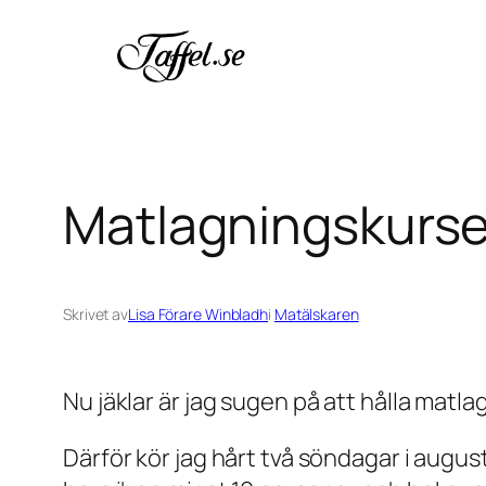
Hoppa
till
innehåll
Matlagningskurser
Skrivet av
Lisa Förare Winbladh
i
Matälskaren
Nu jäklar är jag sugen på att hålla matl
Därför kör jag hårt två söndagar i august