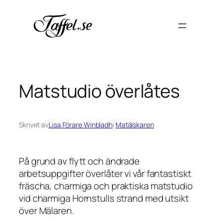
Hoppa
till
innehåll
Matstudio överlåtes
Skrivet av
Lisa Förare Winbladh
i
Matälskaren
På grund av flytt och ändrade
arbetsuppgifter överlåter vi vår fantastiskt
fräscha, charmiga och praktiska matstudio
vid charmiga Hornstulls strand med utsikt
över Mälaren.