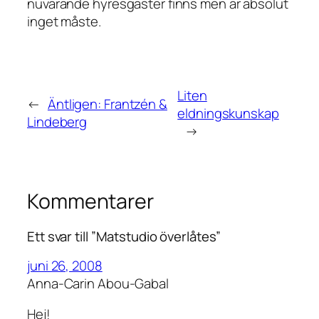
nuvarande hyresgäster finns men är absolut
inget måste.
Liten
←
Äntligen: Frantzén &
eldningskunskap
Lindeberg
→
Kommentarer
Ett svar till ”Matstudio överlåtes”
juni 26, 2008
Anna-Carin Abou-Gabal
Hej!