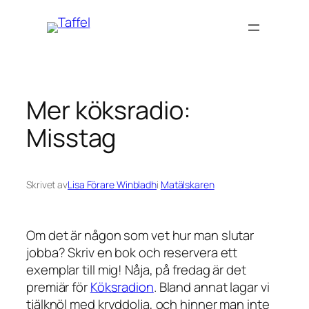
Hoppa
till
innehåll
Mer köksradio:
Misstag
Skrivet av
Lisa Förare Winbladh
i
Matälskaren
Om det är någon som vet hur man slutar
jobba? Skriv en bok och reservera ett
exemplar till mig! Nåja, på fredag är det
premiär för
Köksradion
. Bland annat lagar vi
tjälknöl med kryddolja, och hinner man inte