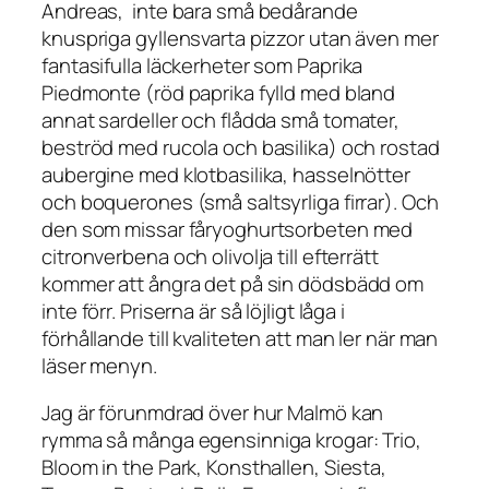
Andreas, inte bara små bedårande
knuspriga gyllensvarta pizzor utan även mer
fantasifulla läckerheter som Paprika
Piedmonte (röd paprika fylld med bland
annat sardeller och flådda små tomater,
beströd med rucola och basilika) och rostad
aubergine med klotbasilika, hasselnötter
och boquerones (små saltsyrliga firrar). Och
den som missar fåryoghurtsorbeten med
citronverbena och olivolja till efterrätt
kommer att ångra det på sin dödsbädd om
inte förr. Priserna är så löjligt låga i
förhållande till kvaliteten att man ler när man
läser menyn.
Jag är förunmdrad över hur Malmö kan
rymma så många egensinniga krogar: Trio,
Bloom in the Park, Konsthallen, Siesta,