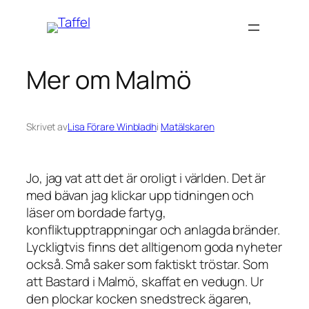
Hoppa
till
innehåll
Mer om Malmö
Skrivet av
Lisa Förare Winbladh
i
Matälskaren
Jo, jag vat att det är oroligt i världen. Det är
med bävan jag klickar upp tidningen och
läser om bordade fartyg,
konfliktupptrappningar och anlagda bränder.
Lyckligtvis finns det alltigenom goda nyheter
också. Små saker som faktiskt tröstar. Som
att Bastard i Malmö, skaffat en vedugn. Ur
den plockar kocken snedstreck ägaren,