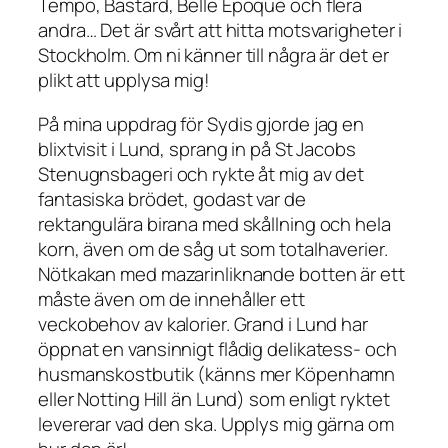
Tempo, Bastard, Belle Epoque och flera
andra… Det är svårt att hitta motsvarigheter i
Stockholm. Om ni känner till några är det er
plikt att upplysa mig!
På mina uppdrag för Sydis gjorde jag en
blixtvisit i Lund, sprang in på St Jacobs
Stenugnsbageri och rykte åt mig av det
fantasiska brödet, godast var de
rektangulära birana med skållning och hela
korn, även om de såg ut som totalhaverier.
Nötkakan med mazarinliknande botten är ett
måste även om de innehåller ett
veckobehov av kalorier. Grand i Lund har
öppnat en vansinnigt flådig delikatess- och
husmanskostbutik (känns mer Köpenhamn
eller Notting Hill än Lund) som enligt ryktet
levererar vad den ska. Upplys mig gärna om