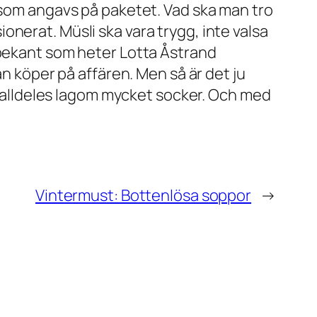
r som angavs på paketet. Vad ska man tro
sionerat. Müsli ska vara trygg, inte valsa
 bekant som heter Lotta Åstrand
an köper på affären. Men så är det ju
ed alldeles lagom mycket socker. Och med
Vintermust: Bottenlösa soppor
→