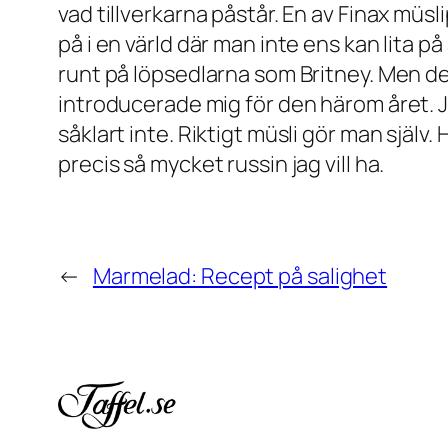
vad tillverkarna påstår. En av Finax mü
på i en värld där man inte ens kan lita på
runt på löpsedlarna som Britney. Men de
introducerade mig för den härom året. Ja
såklart inte. Riktigt müsli gör man själ
precis så mycket russin jag vill ha.
←
Marmelad: Recept på salighet