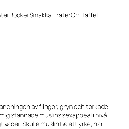
nter
Böcker
Smakkamrater
Om Taffel
blandningen av flingor, gryn och torkade
 mig stannade müslins sexappeal i nivå
väder. Skulle müslin ha ett yrke, har