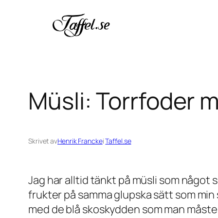
Hoppa
till
innehåll
Müsli: Torrfoder 
Skrivet av
Henrik Francke
i
Taffel.se
Jag har alltid tänkt på müsli som något 
frukter på samma glupska sätt som min s
med de blå skoskydden som man måste sät