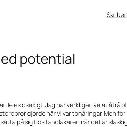
Skribe
med potential
särdeles osexigt. Jag har verkligen velat åtrå 
torebror gjorde när vi var tonåringar. Men för
ta på sig hos tandläkaren när det är slaskigt 