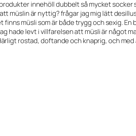
sliprodukter innehöll dubbelt så mycket socke
 att müslin är nyttig? frågar jag mig lätt desillu
t finns müsli som är både trygg och sexig. En
g hade levt i villfarelsen att müsli är något m
v. Härligt rostad, doftande och knaprig, och m