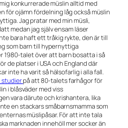
r mig konkurrerade müslin alltid med
 för ojämn fördelning låg också müslin
 nyttiga. Jag pratar med min müsli,
latt medan jag själv ensam läser
te bara haft ett tråkig rykte, den är till
ng som barn till hypernyttiga
er 1980-talet över att barn bosatta i så
ör de platser i USA och England där
te ha varit så hälsofarlig i alla fall.
 studier
på att 80-talets farhågor för
in i blåsväder med viss
en vara därute och krishantera, lika
et inte en stackars småbarnsmamma som
nternas müslipåsar. För att inte tala
nska marknaden innehöll mer socker än