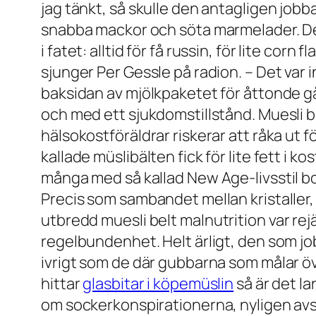
jag tänkt, så skulle den antagligen jobb
snabba mackor och söta marmelader. Den
i fatet: alltid för få russin, för lite cor
sjunger Per Gessle på radion. – Det var
baksidan av mjölkpaketet för åttonde gånge
och med ett sjukdomstillstånd. Muesli be
hälsokostföräldrar riskerar att råka ut f
kallade müslibälten fick för lite fett i ko
många med så kallad New Age-livsstil bosa
Precis som sambandet mellan kristaller, a
utbredd
muesli belt malnutrition
var re
regelbundenhet. Helt ärligt, den som j
ivrigt som de där gubbarna som målar 
hittar
glasbitar i köpemüslin
så är det la
om sockerkonspirationerna, nyligen avs