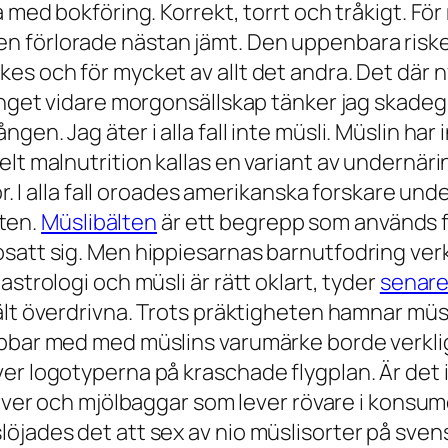
a med bokföring. Korrekt, torrt och tråkigt. Fö
 förlorade nästan jämt. Den uppenbara risken
n flakes och för mycket av allt det andra. Det där
 inget vidare morgonsällskap tänker jag skadeg
n. Jag äter i alla fall inte müsli. Müslin har in
lt malnutrition kallas en variant av undernäri
ör. I alla fall oroades amerikanska forskare und
sten.
Müslibälten
är ett begrepp som används f
tt sig. Men hippiesarnas barnutfodring verkar in
strologi och müsli är rätt oklart, tyder
senare
jält överdrivna. Trots präktigheten hamnar müsl
obbar med med müslins varumärke borde verklig
över logotyperna på kraschade flygplan. Är d
rver och mjölbaggar som lever rövare i konsume
löjades det att sex av nio müslisorter på sve