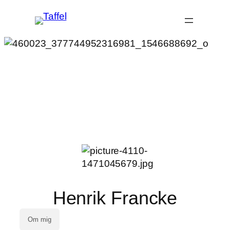
Henrik Francke
Om mig