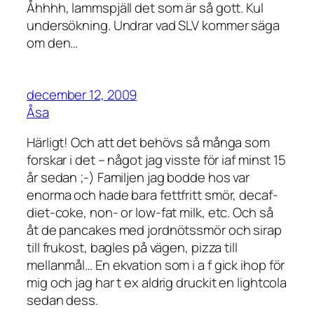
Åhhhh, lammspjäll det som är så gott. Kul
undersökning. Undrar vad SLV kommer säga
om den…
december 12, 2009
Åsa
Härligt! Och att det behövs så många som
forskar i det – något jag visste för iaf minst 15
år sedan ;-) Familjen jag bodde hos var
enorma och hade bara fettfritt smör, decaf-
diet-coke, non- or low-fat milk, etc. Och så
åt de pancakes med jordnötssmör och sirap
till frukost, bagles på vägen, pizza till
mellanmål… En ekvation som i a f gick ihop för
mig och jag har t ex aldrig druckit en lightcola
sedan dess.