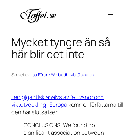
Hoppa
till
innehåll
Mycket tyngre än så
här blir det inte
Skrivet av
Lisa Förare Winbladh
i
Matälskaren
I en gigantisk analys av fettvanor och
viktutveckling i Europa
kommer författarna till
den här slutsatsen.
CONCLUSIONS: We found no
significant association between