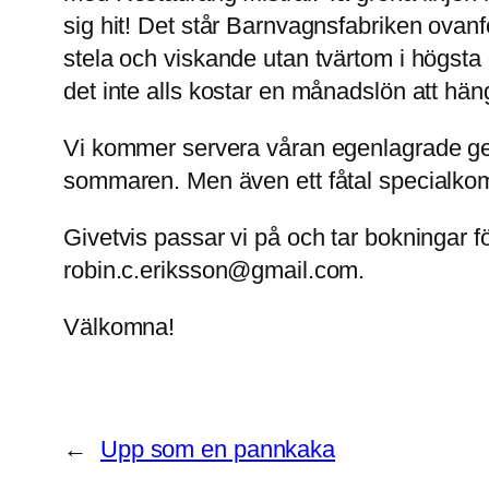
sig hit! Det står Barnvagnsfabriken ovan
stela och viskande utan tvärtom i högsta 
det inte alls kostar en månadslön att hän
Vi kommer servera våran egenlagrade geto
sommaren. Men även ett fåtal specialkom
Givetvis passar vi på och tar bokningar fö
robin.c.eriksson@gmail.com.
Välkomna!
←
Upp som en pannkaka