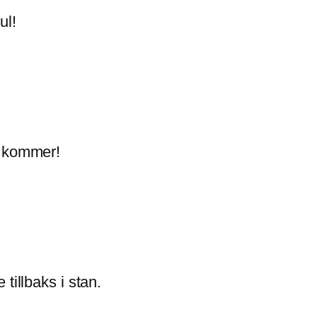
ul!
g kommer!
tillbaks i stan.