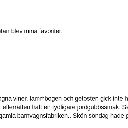
n blev mina favoriter.
ogna viner, lammbogen och getosten gick inte he
efterrätten haft en tydligare jordgubbssmak. Sen
 gamla barnvagnsfabriken.. Skön söndag hade g