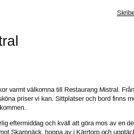
Skrib
ral
or varmt välkomna till Restaurang Mistral. Från 
 sköna priser vi kan. Sittplatser och bord finns
välkommen.
ärlig eftermiddag och kväll att göra mos av en 
ot Skarpnäck, hoppa av i Kärrtorp och upptäck at