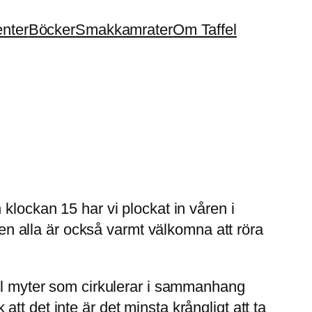
enter
Böcker
Smakkamrater
Om Taffel
klockan 15 har vi plockat in våren i
 men alla är också varmt välkomna att röra
del myter som cirkulerar i sammanhang
t det inte är det minsta krångligt att ta