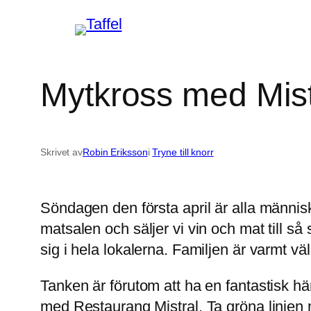
Hoppa
till
innehåll
Mytkross med Mist
Skrivet av
Robin Eriksson
i
Tryne till knorr
Söndagen den första april är alla människ
matsalen och säljer vi vin och mat till så
sig i hela lokalerna. Familjen är varmt 
Tanken är förutom att ha en fantastisk h
med Restaurang Mistral. Ta gröna linjen m