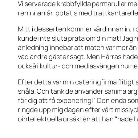
Vi serverade krabbfyllda parmarullar med
reninnanlår, potatis med trattkantarelle
Mitt i desserten kommer värdinnan in, ro
kunde inte sluta prata om din mat! Jag 
anledning innebar att maten var mer än 
vad andra gäster sagt. Men Hårras had
också i kultur- och mediasvängen numer
Efter detta var min cateringfirma flitigt 
snåla. Och tänk de använder samma argume
för dig att få exponering!” Den enda so
ringde upp mig dagen efter vårt missl
ointellektuella ursäkten att han “hade h