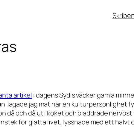
Skribe
ras
anta artikel
i dagens Sydis väcker gamla minnen ti
n lagade jag mat när en kulturpersonlighet fyll
on då och då ut i köket och pladdrade nervöst
nstek för glatta livet, lyssnade med ett halvt ö