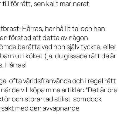
ll förrätt, sen kallt marinerat
rast: Hårras, har hållit tal och han
men förstod att detta av någon
mde berätta vad hon själv tyckte, eller
rn ut i köket (ja, du gissade rätt de är
, Hårras!
iga, ofta världsfrånvända och i regel rätt
 de vill köpa mina artiklar: “Det är bra
ktör och storartad stilist som dock
 ursäkt med den avväpnande