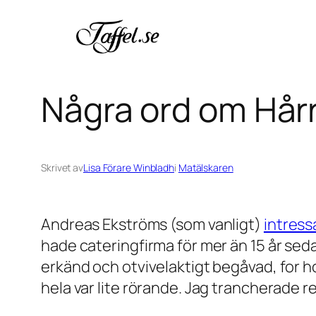
Hoppa
till
innehåll
Några ord om Hår
Skrivet av
Lisa Förare Winbladh
i
Matälskaren
Andreas Ekströms (som vanligt)
intress
hade cateringfirma för mer än 15 år seda
erkänd och otvivelaktigt begåvad, for h
hela var lite rörande. Jag trancherade re