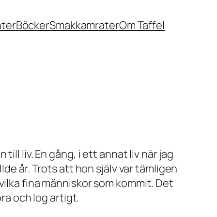
nter
Böcker
Smakkamrater
Om Taffel
ll liv. En gång, i ett annat liv när jag
de år. Trots att hon själv var tämligen
 vilka fina människor som kommit. Det
ra och log artigt.