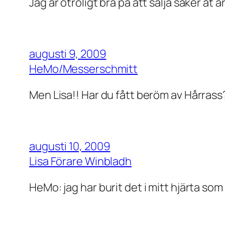
Jag är otroligt bra på att sälja saker åt 
augusti 9, 2009
HeMo/Messerschmitt
Men Lisa!! Har du fått beröm av Hårrass?
augusti 10, 2009
Lisa Förare Winbladh
HeMo: jag har burit det i mitt hjärta so