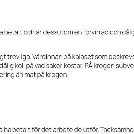
tt ta betalt och är dessutom en förvirrad och då
digt trevliga. Värdinnan på kalaset som beskrev
dålig koll på vad saker kostar. PÅ krogen subv
atering än mat på krogen.
a ha betalt för det arbete de utför. Tacksamhets