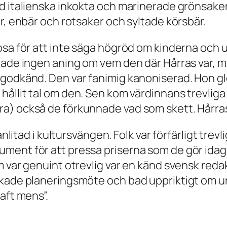
 italienska inkokta och marinerade grönsaker ti
r, enbär och rotsaker och syltade körsbär.
sa för att inte säga högröd om kinderna och utb
hade ingen aning om vem den där Hårras var, 
godkänd. Den var fanimig kanoniserad. Hon glö
e
hållit tal
om den. Sen kom värdinnans trevliga ba
a) också de förkunnade vad som skett. Hårras
anlitad i kultursvängen. Folk var förfärligt trevl
nt för att pressa priserna som de gör idag när
m var genuint otrevlig var en känd svensk reda
yckade planeringsmöte och bad uppriktigt om
aft mens”.