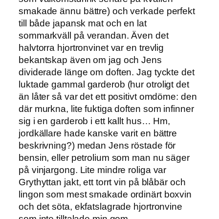
smakade ännu bättre) och verkade perfekt
till både japansk mat och en lat
sommarkväll på verandan. Även det
halvtorra hjortronvinet var en trevlig
bekantskap även om jag och Jens
dividerade länge om doften. Jag tyckte det
luktade gammal garderob (hur otroligt det
än låter så var det ett positivt omdöme: den
där murkna, lite fuktiga doften som infinner
sig i en garderob i ett kallt hus… Hm,
jordkällare hade kanske varit en bättre
beskrivning?) medan Jens röstade för
bensin, eller petrolium som man nu säger
på vinjargong. Lite mindre roliga var
Grythyttan jakt, ett torrt vin på blåbär och
lingon som mest smakade ordinärt boxvin
och det söta, ekfatslagrade hjortronvine
som inte tilltalade min gom.