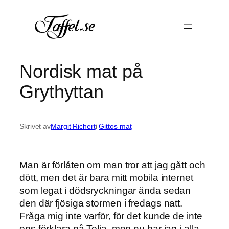
Hoppa
till
innehåll
Nordisk mat på
Grythyttan
Skrivet av
Margit Richert
i
Gittos mat
Man är förlåten om man tror att jag gått och
dött, men det är bara mitt mobila internet
som legat i dödsryckningar ända sedan
den där fjösiga stormen i fredags natt.
Fråga mig inte varför, för det kunde de inte
ens förklara på Telia, men nu har jag i alla