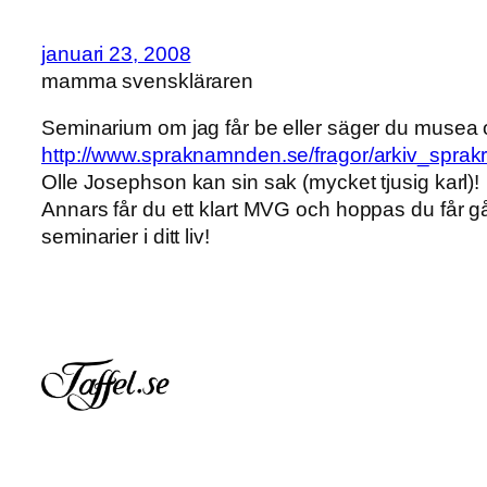
januari 23, 2008
mamma svenskläraren
Seminarium om jag får be eller säger du musea 
http://www.spraknamnden.se/fragor/arkiv_spra
Olle Josephson kan sin sak (mycket tjusig karl)!
Annars får du ett klart MVG och hoppas du får gå
seminarier i ditt liv!