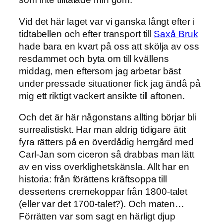
Vid det här laget var vi ganska långt efter i
tidtabellen och efter transport till
Saxå Bruk
hade bara en kvart på oss att skölja av oss
resdammet och byta om till kvällens
middag, men eftersom jag arbetar bäst
under pressade situationer fick jag ändå på
mig ett riktigt vackert ansikte till aftonen.
Och det är här någonstans allting börjar bli
surrealistiskt. Har man aldrig tidigare ätit
fyra rätters på en överdådig herrgård med
Carl-Jan som ciceron så drabbas man lätt
av en viss overklighetskänsla. Allt har en
historia: från förättens kräftsoppa till
dessertens cremekoppar från 1800-talet
(eller var det 1700-talet?). Och maten…
Förrätten var som sagt en härligt djup