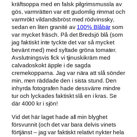
kräftsoppa med en falsk pilgrimsmussla av
gös, varmrätten var ett gudomlig rimmat och
varmrökt vildandsbröst med rödvinssky,
sedan en liten granité av
100% Blåbär
som
var mycket fräsch. På det Bredsjö blå (som
jag faktiskt inte tyckte det var så mycket
bevänt med) med syltade gröna tomater.
Avslutningsvis fick vi tjinuskikräm med
calvadoskokt äpple i de sagda
cremekopparna. Jag var nära att slå sönder
min, men räddade den i sista stund. Den
inhyrda fotografen hade dessvärre mindre
tur och lyckades faktiskt slå en i kras. Se
där 4000 kr i sjön!
Vid det här laget hade all min blyghet
försvunnit (och det var bara delvis vinets
förtjänst – jag var faktiskt relativt nykter hela