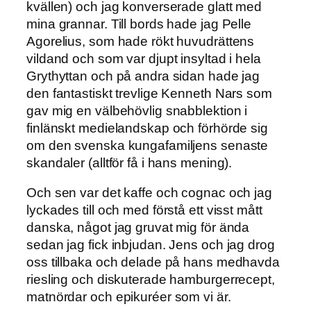
kvällen) och jag konverserade glatt med
mina grannar. Till bords hade jag Pelle
Agorelius, som hade rökt huvudrättens
vildand och som var djupt insyltad i hela
Grythyttan och på andra sidan hade jag
den fantastiskt trevlige Kenneth Nars som
gav mig en välbehövlig snabblektion i
finlänskt medielandskap och förhörde sig
om den svenska kungafamiljens senaste
skandaler (alltför få i hans mening).
Och sen var det kaffe och cognac och jag
lyckades till och med förstå ett visst mått
danska, något jag gruvat mig för ända
sedan jag fick inbjudan. Jens och jag drog
oss tillbaka och delade på hans medhavda
riesling och diskuterade hamburgerrecept,
matnördar och epikuréer som vi är.