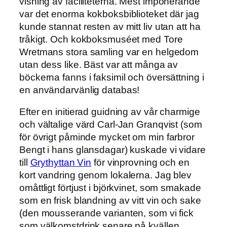
visning av faciliteterna. Mest imponerande
var det enorma kokboksbiblioteket där jag
kunde stannat resten av mitt liv utan att ha
tråkigt. Och kokboksmuséet med Tore
Wretmans stora samling var en helgedom
utan dess like. Bäst var att många av
böckerna fanns i faksimil och översättning i
en användarvänlig databas!
Efter en initierad guidning av vår charmige
och vältalige värd Carl-Jan Granqvist (som
för övrigt påminde mycket om min farbror
Bengt i hans glansdagar) kuskade vi vidare
till
Grythyttan Vin
för vinprovning och en
kort vandring genom lokalerna. Jag blev
omåttligt förtjust i björkvinet, som smakade
som en frisk blandning av vitt vin och sake
(den mousserande varianten, som vi fick
som välkomstdrink senare på kvällen