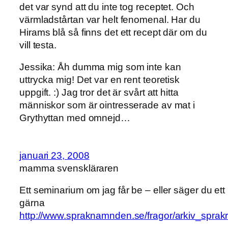
det var synd att du inte tog receptet. Och
värmladstårtan var helt fenomenal. Har du
Hirams blå så finns det ett recept där om du
vill testa.
Jessika: Åh dumma mig som inte kan
uttrycka mig! Det var en rent teoretisk
uppgift. :) Jag tror det är svårt att hitta
människor som är ointresserade av mat i
Grythyttan med omnejd…
januari 23, 2008
mamma svenskläraren
Ett seminarium om jag får be – eller säger du e
gärna
http://www.spraknamnden.se/fragor/arkiv_spra