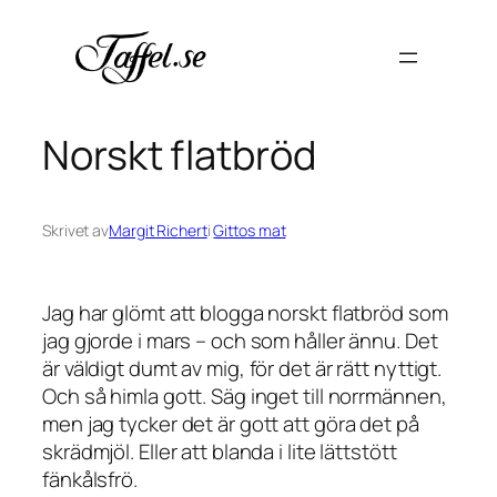
Hoppa
till
innehåll
Norskt flatbröd
Skrivet av
Margit Richert
i
Gittos mat
Jag har glömt att blogga norskt flatbröd som
jag gjorde i mars – och som håller ännu. Det
är väldigt dumt av mig, för det är rätt nyttigt.
Och så himla gott. Säg inget till norrmännen,
men jag tycker det är gott att göra det på
skrädmjöl. Eller att blanda i lite lättstött
fänkålsfrö.