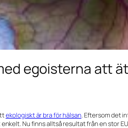
 med egoisterna att ä
att
ekologiskt är bra för hälsan
. Eftersom det in
t enkelt. Nu finns alltså resultat från en stor E