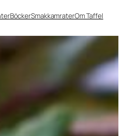
nter
Böcker
Smakkamrater
Om Taffel