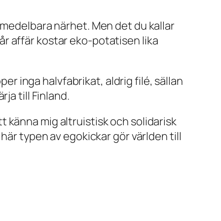
omedelbara närhet. Men det du kallar
vår affär kostar eko-potatisen lika
er inga halvfabrikat, aldrig filé, sällan
rja till Finland.
att känna mig altruistisk och solidarisk
här typen av egokickar gör världen till