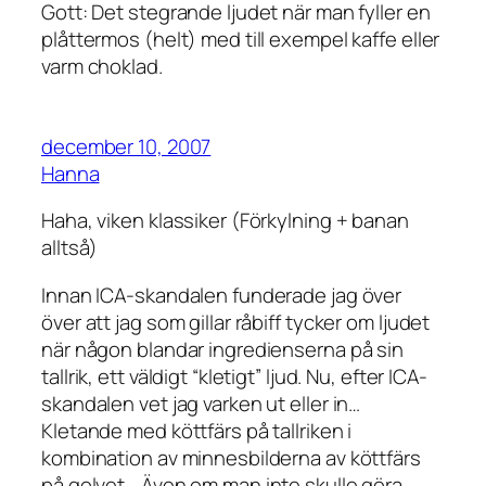
Gott: Det stegrande ljudet när man fyller en
plåttermos (helt) med till exempel kaffe eller
varm choklad.
december 10, 2007
Hanna
Haha, viken klassiker (Förkylning + banan
alltså)
Innan ICA-skandalen funderade jag över
över att jag som gillar råbiff tycker om ljudet
när någon blandar ingredienserna på sin
tallrik, ett väldigt “kletigt” ljud. Nu, efter ICA-
skandalen vet jag varken ut eller in…
Kletande med köttfärs på tallriken i
kombination av minnesbilderna av köttfärs
på golvet… Även om man inte skulle göra