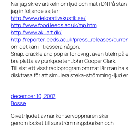
När jag skrev artikeln om ljud och mat i DN På stan
jag in följande sajter:
http://www.dekorativakustik.se/
http://www.food.leeds.ac.uk/mp.htm
http://www.akuart.dk/
http://reporter.leeds.ac.uk/press_releases/curr
om det kan intressera någon.
Snap, crackle and pop är för övrigt även titeln på
bra platta av punkpoeten John Cooper Clark.
Till sist ett visst radioprogram om mat lär man ha 
disktrasa för att simulera steka-strömming-ljud e
december 10, 2007
Bosse
Givet: ljudet av när konservöppnaren skär
genom locket till surströmmingsburken och