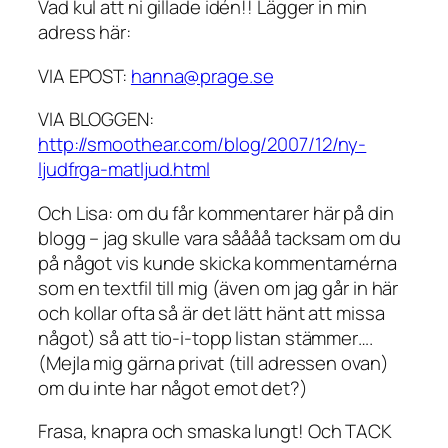
Vad kul att ni gillade idén!! Lägger in min
adress här:
VIA EPOST:
hanna@prage.se
VIA BLOGGEN:
http://smoothear.com/blog/2007/12/ny-
ljudfrga-matljud.html
Och Lisa: om du får kommentarer här på din
blogg – jag skulle vara såååå tacksam om du
på något vis kunde skicka kommentarnérna
som en textfil till mig (även om jag går in här
och kollar ofta så är det lätt hänt att missa
något) så att tio-i-topp listan stämmer….
(Mejla mig gärna privat (till adressen ovan)
om du inte har något emot det?)
Frasa, knapra och smaska lungt! Och TACK