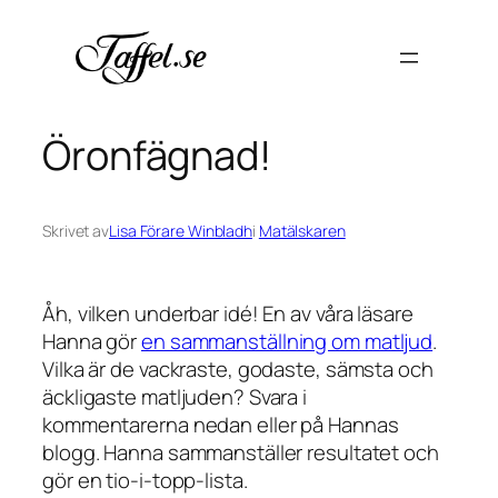
Hoppa
till
innehåll
Öronfägnad!
Skrivet av
Lisa Förare Winbladh
i
Matälskaren
Åh, vilken underbar idé! En av våra läsare
Hanna gör
en sammanställning om matljud
.
Vilka är de vackraste, godaste, sämsta och
äckligaste matljuden? Svara i
kommentarerna nedan eller på Hannas
blogg. Hanna sammanställer resultatet och
gör en tio-i-topp-lista.