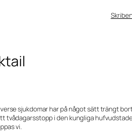
Skribe
tail
iverse sjukdomar har på något sätt trängt bort
ett tvådagarsstopp i den kungliga hufvudstade
oppas vi.