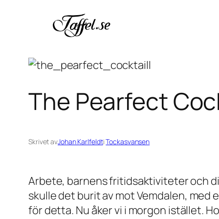
Hoppa
till
innehåll
The Pearfect Cock
Skrivet av
Johan Karlfeldt
i
Tockasvansen
Arbete, barnens fritidsaktiviteter och d
skulle det burit av mot Vemdalen, med 
för detta. Nu åker vi i morgon istället. H