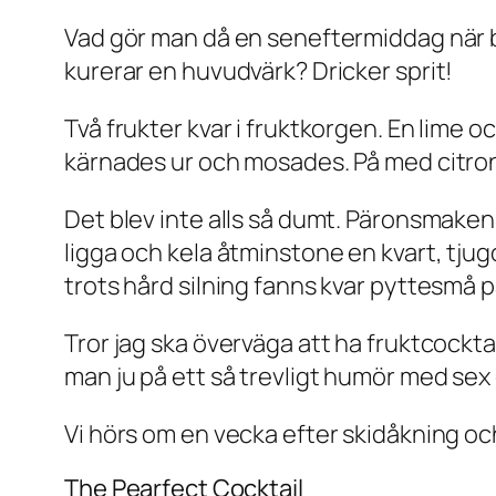
Vad gör man då en seneftermiddag när b
kurerar en huvudvärk? Dricker sprit!
Två frukter kvar i fruktkorgen. En lime o
kärnades ur och mosades. På med citronvo
Det blev inte alls så dumt. Päronsmake
ligga och kela åtminstone en kvart, tjugo
trots hård silning fanns kvar pyttesmå 
Tror jag ska överväga att ha fruktcocktai
man ju på ett så trevligt humör med sex c
Vi hörs om en vecka efter skidåkning o
The Pearfect Cocktail