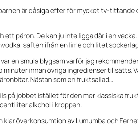
arnen är dåsiga efter för mycket tv-tittande 
ch ett päron. De kan ju inte ligga där i en vecka
dka, saften ifrån en lime och litet sockerlag. 
n var en smula blygsam varför jag rekommende
 minuter innan övriga ingredienser tillsätts. Vad
päronbitar. Nästan som en fruktsallad…!
ls på jobbet istället för den mer klassiska fru
entiliter alkohol i kroppen.
ch klar överkonsumtion av Lumumba och Ferne