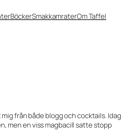
nter
Böcker
Smakkamrater
Om Taffel
 mig från både blogg och cocktails. Idag
n, men en viss magbacill satte stopp