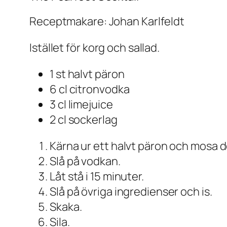
Receptmakare: Johan Karlfeldt
Istället för korg och sallad.
1 st halvt päron
6 cl citronvodka
3 cl limejuice
2 cl sockerlag
Kärna ur ett halvt päron och mosa d
Slå på vodkan.
Låt stå i 15 minuter.
Slå på övriga ingredienser och is.
Skaka.
Sila.