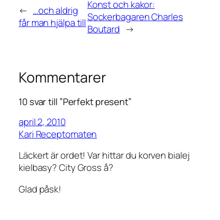
Konst och kakor:
←
…och aldrig
Sockerbagaren Charles
får man hjälpa till
Boutard
→
Kommentarer
10 svar till ”Perfekt present”
april 2, 2010
Kari Receptomaten
Läckert är ordet! Var hittar du korven bialej
kielbasy? City Gross å?
Glad påsk!