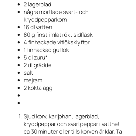
2 lagerblad
några mortlade svart- och
kryddpepparkorn
16 dl vatten
80 g finstrimlat rökt sidfläsk
4 finhackade vitlöksklyftor
1 finhackad gul lök
5 dl zuru*
2 dl grädde
salt
mejram
2 kokta ägg
Sjud korv, karljohan, lagerblad,
kryddpeppar och svartpeppar i vattnet
ca 30 minuter eller tills korven är klar. Ta