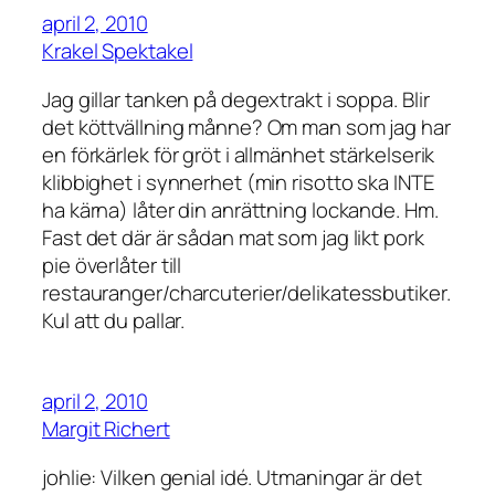
april 2, 2010
Krakel Spektakel
Jag gillar tanken på degextrakt i soppa. Blir
det köttvällning månne? Om man som jag har
en förkärlek för gröt i allmänhet stärkelserik
klibbighet i synnerhet (min risotto ska INTE
ha kärna) låter din anrättning lockande. Hm.
Fast det där är sådan mat som jag likt pork
pie överlåter till
restauranger/charcuterier/delikatessbutiker.
Kul att du pallar.
april 2, 2010
Margit Richert
johlie: Vilken genial idé. Utmaningar är det