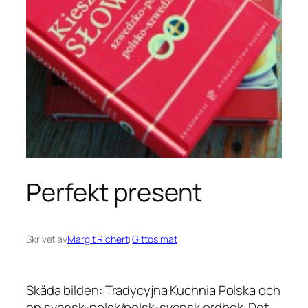
Perfekt present
Skrivet av
Margit Richert
i
Gittos mat
Skåda bilden: Tradycyjna Kuchnia Polska och
en svensk-polsk/polsk-svensk ordbok. Det