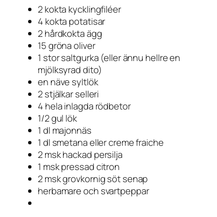
2 kokta kycklingfiléer
4 kokta potatisar
2 hårdkokta ägg
15 gröna oliver
1 stor saltgurka (eller ännu hellre en
mjölksyrad dito)
en näve syltlök
2 stjälkar selleri
4 hela inlagda rödbetor
1/2 gul lök
1 dl majonnäs
1 dl smetana eller creme fraiche
2 msk hackad persilja
1 msk pressad citron
2 msk grovkornig söt senap
herbamare och svartpeppar