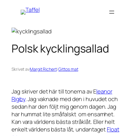
Hoppa
till
innehåll
Polsk kycklingsallad
Skrivet av
Margit Richert
i
Gittos mat
Jag skriver det här till tonerna av E
leanor
Rigby
. Jag vaknade med den i huvudet och
sedan har den följt mig genom dagen. Jag
har hummat lite småfalskt om ensamhet.
Kan vara världens bästa stråklåt. Eller helt
enkelt världens bästa låt, undantaget
Float