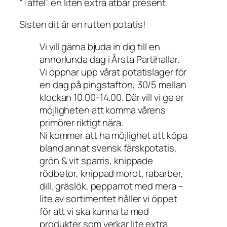
“Taffel” en liten extra ätbar present.
Sisten dit är en rutten potatis!
Vi vill gärna bjuda in dig till en
annorlunda dag i Årsta Partihallar.
Vi öppnar upp vårat potatislager för
en dag på pingstafton, 30/5 mellan
klockan 10.00-14.00. Där vill vi ge er
möjligheten att komma vårens
primörer riktigt nära.
Ni kommer att ha möjlighet att köpa
bland annat svensk färskpotatis,
grön & vit sparris, knippade
rödbetor, knippad morot, rabarber,
dill, gräslök, pepparrot med mera –
lite av sortimentet håller vi öppet
för att vi ska kunna ta med
produkter som verkar lite extra