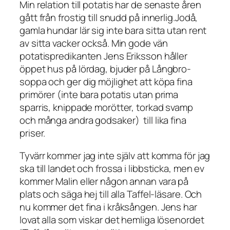
Min relation till potatis har de senaste åren
gått från frostig till snudd på innerlig.Jodå,
gamla hundar lär sig inte bara sitta utan rent
av sitta vacker också. Min gode vän
potatispredikanten Jens Eriksson håller
öppet hus på lördag, bjuder på Långbro-
soppa och ger dig möjlighet att köpa fina
primörer (inte bara potatis utan prima
sparris, knippade morötter, torkad svamp
och många andra godsaker) till lika fina
priser.
Tyvärr kommer jag inte själv att komma för jag
ska till landet och frossa i libbsticka, men ev
kommer Malin eller någon annan vara på
plats och säga hej till alla Taffel-läsare. Och
nu kommer det fina i kråksången. Jens har
lovat alla som viskar det hemliga lösenordet