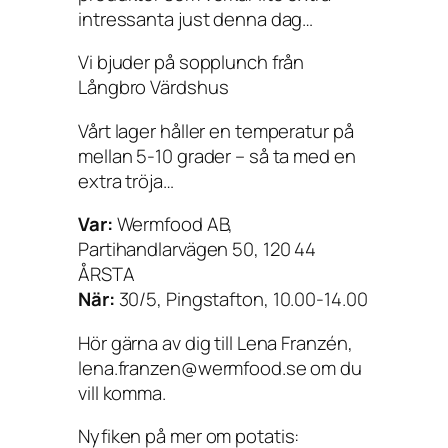
intressanta just denna dag…
Vi bjuder på sopplunch från
Långbro Värdshus
Vårt lager håller en temperatur på
mellan 5-10 grader – så ta med en
extra tröja…
Var:
Wermfood AB,
Partihandlarvägen 50, 120 44
ÅRSTA
När:
30/5, Pingstafton, 10.00-14.00
Hör gärna av dig till Lena Franzén,
lena.franzen@wermfood.se om du
vill komma.
Nyfiken på mer om potatis: