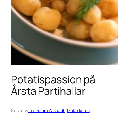
Potatispassion på
Årsta Partihallar
Skrivet av
Lisa Förare Winbladh
i
Matälskaren