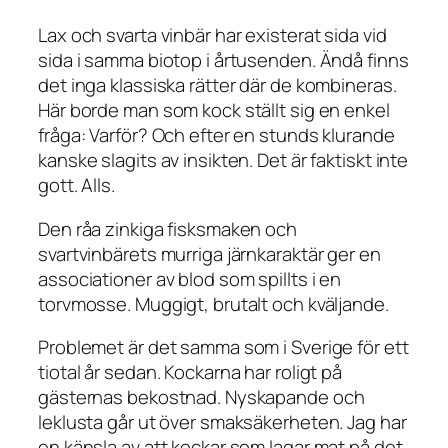
Lax och svarta vinbär har existerat sida vid
sida i samma biotop i årtusenden. Ändå finns
det inga klassiska rätter där de kombineras.
Här borde man som kock ställt sig en enkel
fråga: Varför? Och efter en stunds klurande
kanske slagits av insikten. Det är faktiskt inte
gott. Alls.
Den råa zinkiga fisksmaken och
svartvinbärets murriga järnkaraktär ger en
associationer av blod som spillts i en
torvmosse. Muggigt, brutalt och kväljande.
Problemet är det samma som i Sverige för ett
tiotal år sedan. Kockarna har roligt på
gästernas bekostnad. Nyskapande och
leklusta går ut över smaksäkerheten. Jag har
en känsla av att kockar som lagar mat på det