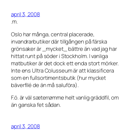
april 3, 2008
.m.
Oslo har många, central placerade,
invandrarbutiker där tillgången på färska
grönsaker är _mycket_ bättre än vad jag har
hittat runt på söder i Stockholm. I vanliga
matbutiker är det dock ett enda stort mörker.
Inte ens Ultra Colusseum är att klassificera
som en fullsortimentsbutik (hur mycket
bäverfilé de än må saluföra).
F.ö. är väl sæterrømme helt vanlig gräddfil, om
än ganska fet sådan.
april 3, 2008