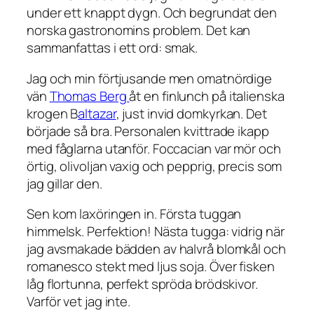
under ett knappt dygn. Och begrundat den
norska gastronomins problem. Det kan
sammanfattas i ett ord: smak.
Jag och min förtjusande men omatnördige
vän
Thomas Berg
åt en finlunch på italienska
krogen B
altazar
, just invid domkyrkan. Det
började så bra. Personalen kvittrade ikapp
med fåglarna utanför. Foccacian var mör och
örtig, olivoljan vaxig och pepprig, precis som
jag gillar den.
Sen kom laxöringen in. Första tuggan
himmelsk. Perfektion! Nästa tugga: vidrig när
jag avsmakade bädden av halvrå blomkål och
romanesco stekt med ljus soja. Över fisken
låg flortunna, perfekt spröda brödskivor.
Varför vet jag inte.