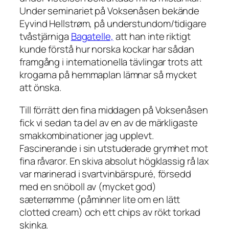
Under seminariet på Voksenåsen bekände
Eyvind Hellstrøm, på understundom/tidigare
tvåstjärniga
Bagatelle,
att han inte riktigt
kunde förstå hur norska kockar har sådan
framgång i internationella tävlingar trots att
krogarna på hemmaplan lämnar så mycket
att önska.
Till förrätt den fina middagen på Voksenåsen
fick vi sedan ta del av en av de märkligaste
smakkombinationer jag upplevt.
Fascinerande i sin utstuderade grymhet mot
fina råvaror. En skiva absolut högklassig rå lax
var marinerad i svartvinbärspuré, försedd
med en snöboll av (mycket god)
sæterrømme (påminner lite om en lätt
clotted cream) och ett chips av rökt torkad
skinka.