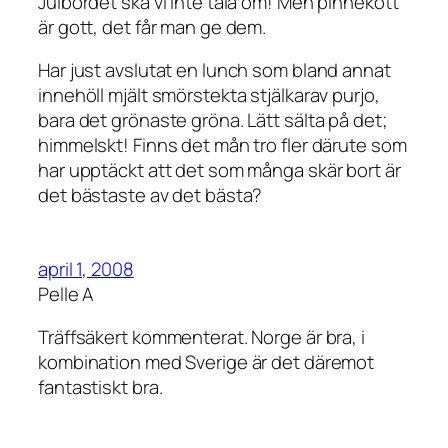
Julbordet ska vi inte tala om! Men pinnekött
är gott, det får man ge dem.
Har just avslutat en lunch som bland annat
innehöll mjält smörstekta stjälkarav purjo,
bara det grönaste gröna. Lätt sälta på det;
himmelskt! Finns det mån tro fler därute som
har upptäckt att det som många skär bort är
det bästaste av det bästa?
april 1, 2008
Pelle A
Träffsäkert kommenterat. Norge är bra, i
kombination med Sverige är det däremot
fantastiskt bra.