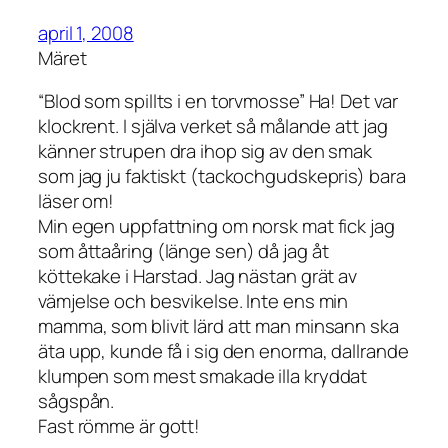
april 1, 2008
Märet
“Blod som spillts i en torvmosse” Ha! Det var
klockrent. I själva verket så målande att jag
känner strupen dra ihop sig av den smak
som jag ju faktiskt (tackochgudskepris) bara
läser om!
Min egen uppfattning om norsk mat fick jag
som åttaåring (länge sen) då jag åt
köttekake i Harstad. Jag nästan grät av
vämjelse och besvikelse. Inte ens min
mamma, som blivit lärd att man minsann ska
äta upp, kunde få i sig den enorma, dallrande
klumpen som mest smakade illa kryddat
sågspån.
Fast römme är gott!