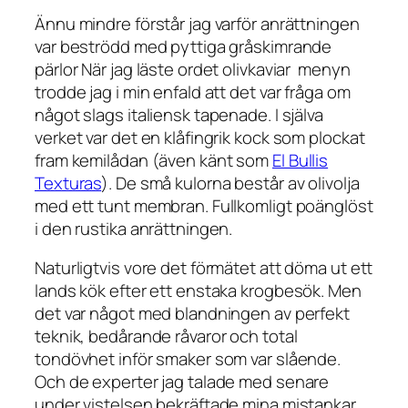
Ännu mindre förstår jag varför anrättningen
var beströdd med pyttiga gråskimrande
pärlor När jag läste ordet olivkaviar menyn
trodde jag i min enfald att det var fråga om
något slags italiensk tapenade. I själva
verket var det en klåfingrik kock som plockat
fram kemilådan (även känt som
El Bullis
Texturas
). De små kulorna består av olivolja
med ett tunt membran. Fullkomligt poänglöst
i den rustika anrättningen.
Naturligtvis vore det förmätet att döma ut ett
lands kök efter ett enstaka krogbesök. Men
det var något med blandningen av perfekt
teknik, bedårande råvaror och total
tondövhet inför smaker som var slående.
Och de experter jag talade med senare
under vistelsen bekräftade mina mistankar.