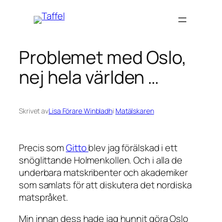
Hoppa
till
innehåll
Problemet med Oslo,
nej hela världen …
Skrivet av
Lisa Förare Winbladh
i
Matälskaren
Precis som
Gitto
blev jag förälskad i ett
snöglittande Holmenkollen. Och i alla de
underbara matskribenter och akademiker
som samlats för att diskutera det nordiska
matspråket.
Min innan dess hade jag hunnit göra Oslo