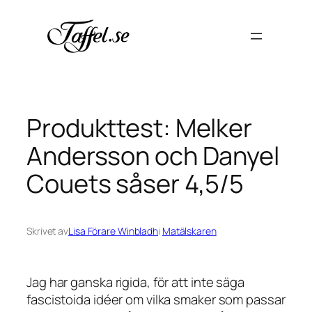
Hoppa
till
innehåll
Produkttest: Melker
Andersson och Danyel
Couets såser 4,5/5
Skrivet av
Lisa Förare Winbladh
i
Matälskaren
Jag har ganska rigida, för att inte säga
fascistoida idéer om vilka smaker som passar