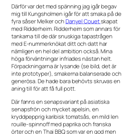
Därför var det med spänning jag igår begav
mig till Kungsholmen igår för att smaka på de
fyra såser Melker och
Danyel Couet
skapat
med Ridderheim. Ridderheim som annars för
tankarna till de där snuskiga tapastrågen
med E-nummerknökat ditt och datt har
nämligen en hel del ambition också. Mina
höga förväntningar infriades nästan helt.
Förpackningarna är lysande (se bild, det är
inte prototyper), smakerna balanserade och
generösa. De hade bara behövts skruvas en
aning till för att få full pott.
Där fanns en senapsvariant på asiatiska
senapsfrön och mycket apelsin, en
kryddpepprig karibisk tomatsås, en mild len
rouille-spinnoff med paprika och franska
örter och en Thai BBQ som var en god men