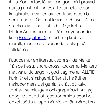
ihop. Som ni förstår var min gom hårt prövad
när jag runt millennieskiftet arbetade som
krogkritiker i svallen av den fusionsbomb
som briserat. Öst mötte väst och syd på en
stackars värnlös tonfiskbit. Mycket var
Melker Anderssons fel. På sin nydanande
krog
Fredsgatan 12
parade sig krabba,
marulk, mango och koriander oblygt på
tallrikarna.
Fast det var en liten sak som skilde Melker
från de flesta andra cross-kockarna. Melkers
mat var alltid sagolikt god. Jag menar ALLTID,
karln är ett smakgeni. Efter att ha ätit en
makaber men just genialisk rätt på kalv,
tonfisk, salmiakgelé och grapefrukt har jag
uppgivet insett att gastronomins lagar helt
enkelt sätts ur spel när Melker är i närheten.