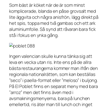
Som bäst är köket när de är som minst
komplicerade, blanda en påse grovsalt med
lite äggvita och några anisfrön, lägg direkt på
het spis, toppa med två gambas och ett ark
aluminiumfolie. Så synd att råvaran bara fick
stå i fokus en ynka gång.
Ingen valencian skulle kunna tänka sig att
leva en vecka utan ris. Inte ens på de allra
bästa restaurangerna kommer man ifrån den
regionala nationalrätten, som kan beställas
”seco” i paella-format eller ”meloso” i buljong.
På El Poblet finns en separat meny med bara
”arroz” men det finns även med i
avsmakningsmenyerna, bara på lunchen
emellertid, ris äter man till lunch och inget