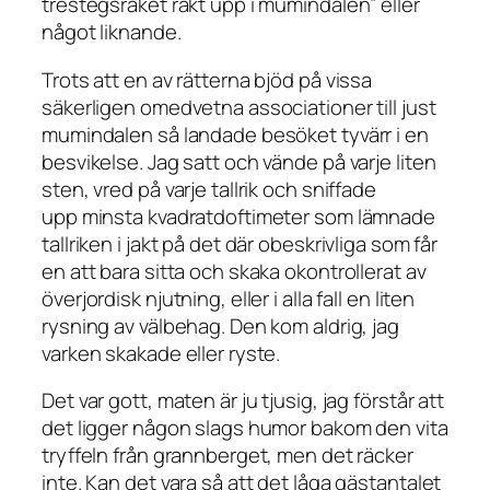
trestegsraket rakt upp i mumindalen” eller
något liknande.
Trots att en av rätterna bjöd på vissa
säkerligen omedvetna associationer till just
mumindalen så landade besöket tyvärr i en
besvikelse. Jag satt och vände på varje liten
sten, vred på varje tallrik och sniffade
upp minsta kvadratdoftimeter som lämnade
tallriken i jakt på det där obeskrivliga som får
en att bara sitta och skaka okontrollerat av
överjordisk njutning, eller i alla fall en liten
rysning av välbehag. Den kom aldrig, jag
varken skakade eller ryste.
Det var gott, maten är ju tjusig, jag förstår att
det ligger någon slags humor bakom den vita
tryffeln från grannberget, men det räcker
inte. Kan det vara så att det låga gästantalet