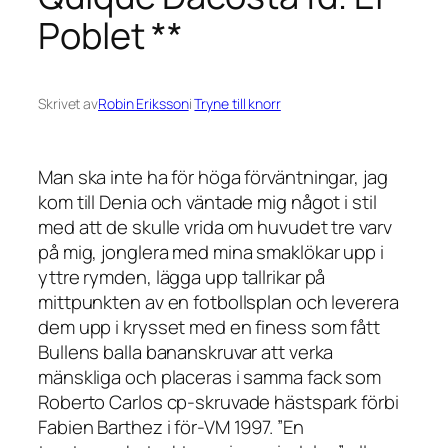
Poblet **
Skrivet av
Robin Eriksson
i
Tryne till knorr
Man ska inte ha för höga förväntningar, jag
kom till Denia och väntade mig något i stil
med att de skulle vrida om huvudet tre varv
på mig, jonglera med mina smaklökar upp i
yttre rymden, lägga upp tallrikar på
mittpunkten av en fotbollsplan och leverera
dem upp i krysset med en finess som fått
Bullens balla bananskruvar att verka
mänskliga och placeras i samma fack som
Roberto Carlos cp-skruvade hästspark förbi
Fabien Barthez i för-VM 1997. ”En