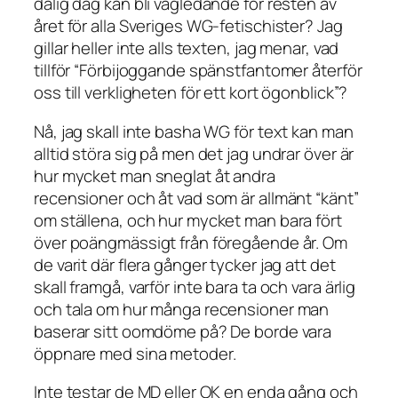
dålig dag kan bli vägledande för resten av
året för alla Sveriges WG-fetischister? Jag
gillar heller inte alls texten, jag menar, vad
tillför “Förbijoggande spänstfantomer återför
oss till verkligheten för ett kort ögonblick”?
Nå, jag skall inte basha WG för text kan man
alltid störa sig på men det jag undrar över är
hur mycket man sneglat åt andra
recensioner och åt vad som är allmänt “känt”
om ställena, och hur mycket man bara fört
över poängmässigt från föregående år. Om
de varit där flera gånger tycker jag att det
skall framgå, varför inte bara ta och vara ärlig
och tala om hur många recensioner man
baserar sitt oomdöme på? De borde vara
öppnare med sina metoder.
Inte testar de MD eller OK en enda gång och