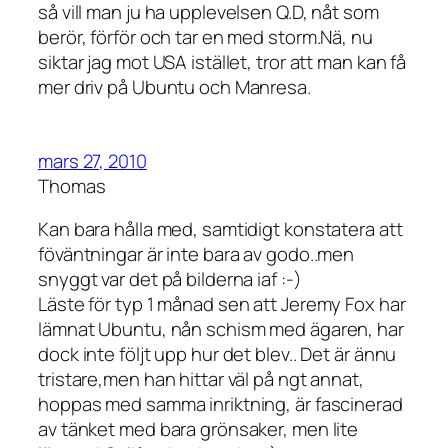
så vill man ju ha upplevelsen Q.D, nåt som
berör, förför och tar en med storm.Nä, nu
siktar jag mot USA istället, tror att man kan få
mer driv på Ubuntu och Manresa.
mars 27, 2010
Thomas
Kan bara hålla med, samtidigt konstatera att
föväntningar är inte bara av godo..men
snyggt var det på bilderna iaf :-)
Läste för typ 1 månad sen att Jeremy Fox har
lämnat Ubuntu, nån schism med ägaren, har
dock inte följt upp hur det blev.. Det är ännu
tristare,men han hittar väl på ngt annat,
hoppas med samma inriktning, är fascinerad
av tänket med bara grönsaker, men lite