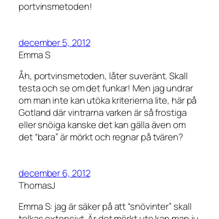
portvinsmetoden!
december 5, 2012
Emma S
Åh, portvinsmetoden, låter suveränt. Skall
testa och se om det funkar! Men jag undrar
om man inte kan utöka kriterierna lite, här på
Gotland där vintrarna varken är så frostiga
eller snöiga kanske det kan gälla även om
det “bara” är mörkt och regnar på tvären?
december 6, 2012
ThomasJ
Emma S: jag är säker på att “snövinter” skall
tolkas extensivt. Är det mörkt ute kan man ju