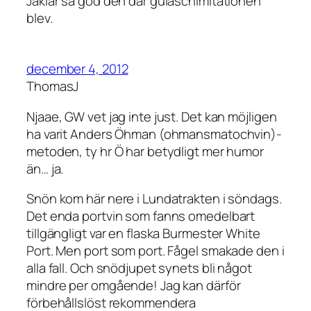
Jäklar så god den där gulaschimitationen
blev.
december 4, 2012
ThomasJ
Njaae, GW vet jag inte just. Det kan möjligen
ha varit Anders Öhman (ohmansmatochvin)-
metoden, ty hr Ö har betydligt mer humor
än… ja.
Snön kom här nere i Lundatrakten i söndags.
Det enda portvin som fanns omedelbart
tillgängligt var en flaska Burmester White
Port. Men port som port. Fågel smakade den i
alla fall. Och snödjupet synets bli något
mindre per omgående! Jag kan därför
förbehållslöst rekommendera