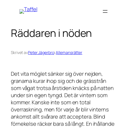
Hoppa
till
innehåll
Räddaren i nöden
Skrivet av
Peter Jägerbro
i
Allemansrätter
Det vita möglet sänker sig över nejden,
granarna kurar ihop sig och de grässtrån
som vågat trotsa årstiden knäcks på natten
under sin egen tyngd. Det är vintern som
kommer. Kanske inte som en total
överraskning, men för varje år blir vinterns
ankomst allt svårare att acceptera. Blind
förnekelse räcker bara så långt. En ihållande