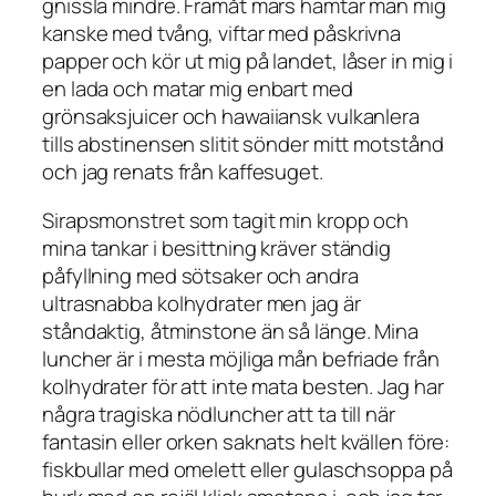
gnissla mindre. Framåt mars hämtar man mig
kanske med tvång, viftar med påskrivna
papper och kör ut mig på landet, låser in mig i
en lada och matar mig enbart med
grönsaksjuicer och hawaiiansk vulkanlera
tills abstinensen slitit sönder mitt motstånd
och jag renats från kaffesuget.
Sirapsmonstret som tagit min kropp och
mina tankar i besittning kräver ständig
påfyllning med sötsaker och andra
ultrasnabba kolhydrater men jag är
ståndaktig, åtminstone än så länge. Mina
luncher är i mesta möjliga mån befriade från
kolhydrater för att inte mata besten. Jag har
några tragiska nödluncher att ta till när
fantasin eller orken saknats helt kvällen före:
fiskbullar med omelett eller gulaschsoppa på