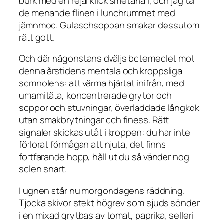
burk med en rejäl klick smetana i, och jag tar
de menande flinen i lunchrummet med
jämnmod. Gulaschsoppan smakar dessutom
rätt gott.
Och där någonstans dväljs botemedlet mot
denna årstidens mentala och kroppsliga
somnolens: att värma hjärtat inifrån, med
umamitäta, koncentrerade grytor och
soppor och stuvningar, överladdade långkok
utan smakbrytningar och finess. Rätt
signaler skickas utåt i kroppen: du har inte
förlorat förmågan att njuta, det finns
fortfarande hopp, håll ut du så vänder nog
solen snart.
I ugnen står nu morgondagens räddning.
Tjocka skivor stekt högrev som sjuds sönder
i en mixad grytbas av tomat, paprika, selleri