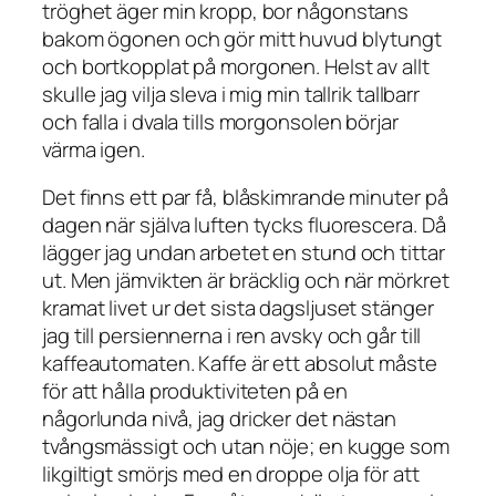
tröghet äger min kropp, bor någonstans
bakom ögonen och gör mitt huvud blytungt
och bortkopplat på morgonen. Helst av allt
skulle jag vilja sleva i mig min tallrik tallbarr
och falla i dvala tills morgonsolen börjar
värma igen.
Det finns ett par få, blåskimrande minuter på
dagen när själva luften tycks fluorescera. Då
lägger jag undan arbetet en stund och tittar
ut. Men jämvikten är bräcklig och när mörkret
kramat livet ur det sista dagsljuset stänger
jag till persiennerna i ren avsky och går till
kaffeautomaten. Kaffe är ett absolut måste
för att hålla produktiviteten på en
någorlunda nivå, jag dricker det nästan
tvångsmässigt och utan nöje; en kugge som
likgiltigt smörjs med en droppe olja för att