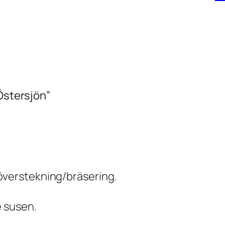
 Östersjön”
id överstekning/bräsering.
 susen.