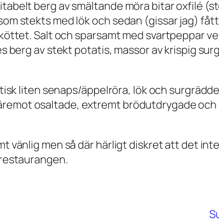
tabelt berg av smältande möra bitar oxfilé (st
 som stekts med lök och sedan (gissar jag) fåt
r köttet. Salt och sparsamt med svartpeppar 
es berg av stekt potatis, massor av krispig sur
stisk liten senaps/äppelröra, lök och surgrädde
remot osaltade, extremt brödutdrygade och ri
t vänlig men så där härligt diskret att det inte
i restaurangen.
Su