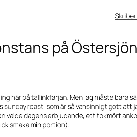
Skribe
onstans på Östersjö
g här på tallinkfärjan. Men jag måste bara säga 
’s sunday roast, som är så vansinnigt gott att
han valde dagens erbjudande, ett tokmört ankb
 fick smaka min portion).