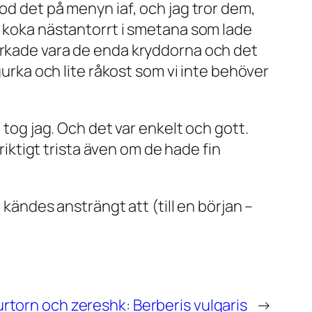
od det på menyn iaf, och jag tror dem,
t koka nästantorrt i smetana som lade
verkade vara de enda kryddorna och det
gurka och lite råkost som vi inte behöver
 tog jag. Och det var enkelt och gott.
ktigt trista även om de hade fin
 kändes ansträngt att (till en början –
rtorn och zereshk: Berberis vulgaris
→