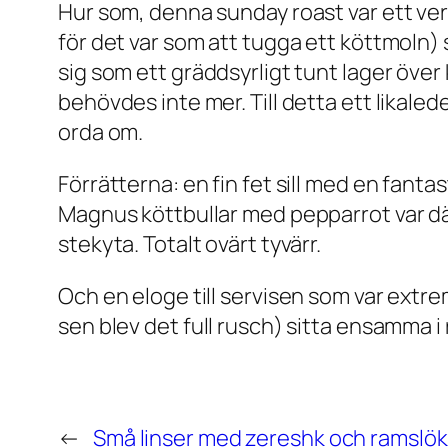
Hur som, denna sunday roast var ett veri
för det var som att tugga ett köttmoln)
sig som ett gräddsyrligt tunt lager öve
behövdes inte mer. Till detta ett likaled
orda om.
Förrätterna: en fin fet sill med en fanta
Magnus köttbullar med pepparrot var dä
stekyta. Totalt ovärt tyvärr.
Och en eloge till servisen som var extrem
sen blev det full rusch) sitta ensamma 
←
Små linser med zereshk och ramslök