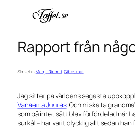
Hoppa
till
innehåll
Rapport från någ
Skrivet av
Margit Richert
i
Gittos mat
Jag sitter på världens segaste uppkopplin
Vanaema Juures
. Och ni ska ta grandma
som på intet sätt blev förfördelad när 
surkål – har varit olycklig allt sedan han