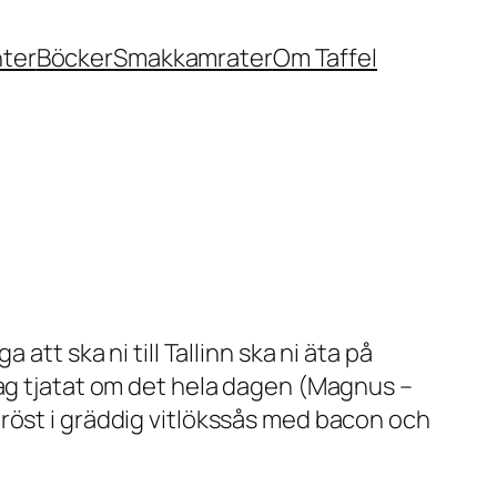
nter
Böcker
Smakkamrater
Om Taffel
n
att ska ni till Tallinn ska ni äta på
 jag tjatat om det hela dagen (Magnus –
röst i gräddig vitlökssås med bacon och