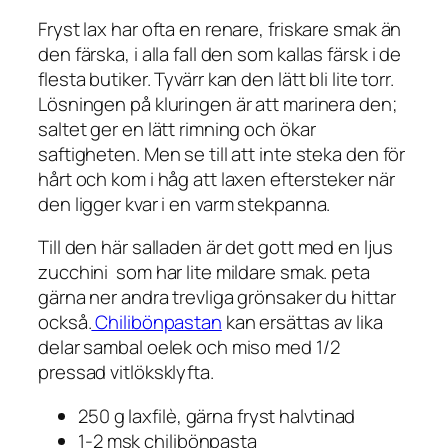
Fryst lax har ofta en renare, friskare smak än
den färska, i alla fall den som
kallas
färsk i de
flesta butiker. Tyvärr kan den lätt bli lite torr.
Lösningen på kluringen är att marinera den;
saltet ger en lätt rimning och ökar
saftigheten. Men se till att inte steka den för
hårt och kom i håg att laxen eftersteker när
den ligger kvar i en varm stekpanna.
Till den här salladen är det gott med en ljus
zucchini som har lite mildare smak. peta
gärna ner andra trevliga grönsaker du hittar
också.
Chilibönpastan
kan ersättas av lika
delar sambal oelek och miso med 1/2
pressad vitlöksklyfta.
250 g laxfilè, gärna fryst halvtinad
1-2 msk chilibönpasta