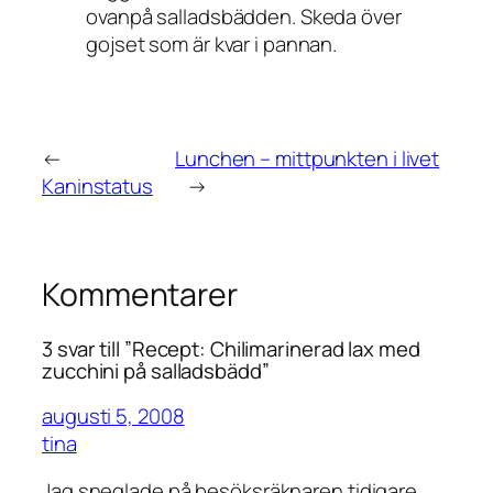
ovanpå salladsbädden. Skeda över
gojset som är kvar i pannan.
←
Lunchen – mittpunkten i livet
Kaninstatus
→
Kommentarer
3 svar till ”Recept: Chilimarinerad lax med
zucchini på salladsbädd”
augusti 5, 2008
tina
Jag sneglade på besöksräknaren tidigare