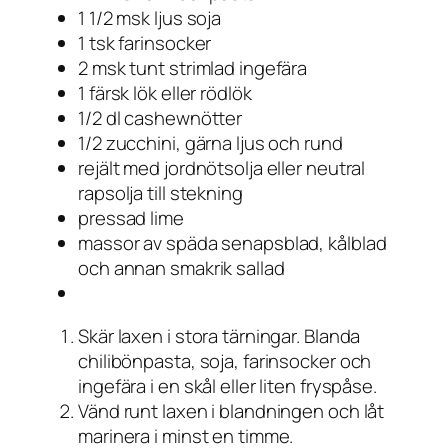
1 1/2 msk ljus soja
1 tsk farinsocker
2 msk tunt strimlad ingefära
1 färsk lök eller rödlök
1/2 dl cashewnötter
1/2 zucchini, gärna ljus och rund
rejält med jordnötsolja eller neutral
rapsolja till stekning
pressad lime
massor av späda senapsblad, kålblad
och annan smakrik sallad
Skär laxen i stora tärningar. Blanda
chilibönpasta, soja, farinsocker och
ingefära i en skål eller liten fryspåse.
Vänd runt laxen i blandningen och låt
marinera i minst en timme.