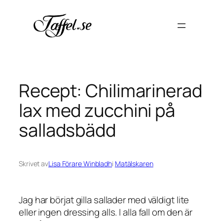
Hoppa
till
innehåll
Recept: Chilimarinerad
lax med zucchini på
salladsbädd
Skrivet av
Lisa Förare Winbladh
i
Matälskaren
Jag har börjat gilla sallader med väldigt lite
eller ingen dressing alls. I alla fall om den är