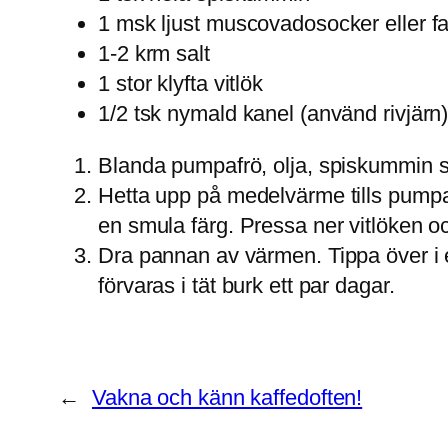
1 msk ljust muscovadosocker eller fa
1-2 krm salt
1 stor klyfta vitlök
1/2 tsk nymald kanel (använd rivjärn)
Blanda pumpafrö, olja, spiskummin so
Hetta upp på medelvärme tills pumpaf
en smula färg. Pressa ner vitlöken och
Dra pannan av värmen. Tippa över i e
förvaras i tät burk ett par dagar.
←
Vakna och känn kaffedoften!