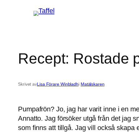
Hoppa
till
innehåll
Recept: Rostade
Skrivet av
Lisa Förare Winbladh
i
Matälskaren
Pumpafrön? Jo, jag har varit inne i en me
Annatto. Jag försöker utgå från det jag
som finns att tillgå. Jag vill också skapa