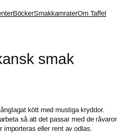
enter
Böcker
Smakkamrater
Om Taffel
kansk smak
 långlagat kött med mustiga kryddor.
arbeta så att det passar med de råvaror
r importeras eller rent av odlas.