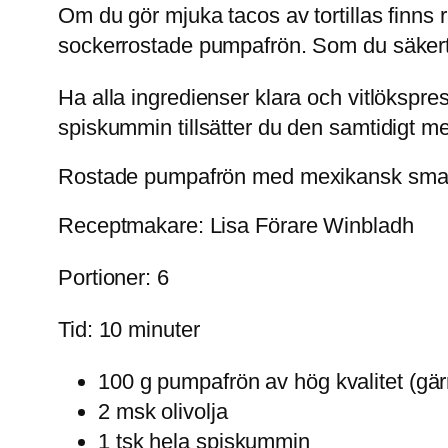
Om du gör mjuka tacos av tortillas finns ri
sockerrostade pumpafrön. Som du säkert k
Ha alla ingredienser klara och vitlökspr
spiskummin tillsätter du den samtidigt me
Rostade pumpafrön med mexikansk sm
Receptmakare: Lisa Förare Winbladh
Portioner: 6
Tid: 10 minuter
100 g pumpafrön av hög kvalitet (gär
2 msk olivolja
1 tsk hela spiskummin