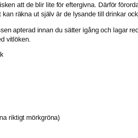
sken att de blir lite för eftergivna. Därför föror
an räkna ut själv är de lysande till drinkar oc
essen apterad innan du sätter igång och lagar 
d vitlöken.
ak
na riktigt mörkgröna)