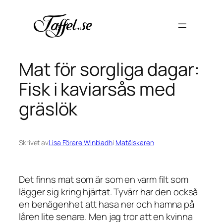
Hoppa
till
innehåll
Mat för sorgliga dagar:
Fisk i kaviarsås med
gräslök
Skrivet av
Lisa Förare Winbladh
i
Matälskaren
Det finns mat som är som en varm filt som
lägger sig kring hjärtat. Tyvärr har den också
en benägenhet att hasa ner och hamna på
låren lite senare. Men jag tror att en kvinna