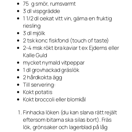
75 g smör, rumsvarmt
3 dl vispgrädde
1 1/2 dl oekat vitt vin, gärna en fruktig
riesling
3 dl mjölk
2 tsk konc fiskfond (touch of taste)
2-4 msk rökt bra kaviar t ex Ejderns eller
Kalle Guld
mycket nymald vitpeppar
1 dl grovhackad gräslök
2 hårdkokta ägg
Till servering:
Kokt potatis
Kokt broccoli eller blomkål
Finhacka löken (du kan slarva rätt rejält
eftersom bitarna ska silas bort). Fräs
lök, grönsaker och lagerblad på låg