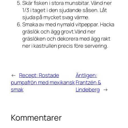
Skär fisken i stora munsbitar. Vänd ner
1/3 i taget i den sjudande såsen. Låt
sjuda på mycket svag värme.
Smaka av med nymald vitpeppar. Hacka
gräslök och ägg grovt.Vänd ner
gräslöken och dekorera med ägg rakt
ner i kastrullen precis före servering.
←
Recept: Rostade
Äntligen:
pumpafrön med mexikansk
Frantzén &
smak
Lindeberg
→
Kommentarer