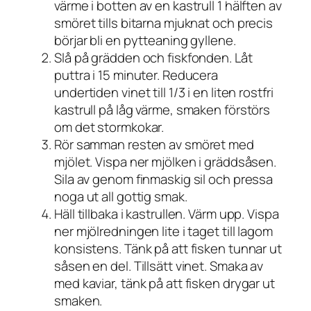
värme i botten av en kastrull 1 hälften av
smöret tills bitarna mjuknat och precis
börjar bli en pytteaning gyllene.
Slå på grädden och fiskfonden. Låt
puttra i 15 minuter. Reducera
undertiden vinet till 1/3 i en liten rostfri
kastrull på låg värme, smaken förstörs
om det stormkokar.
Rör samman resten av smöret med
mjölet. Vispa ner mjölken i gräddsåsen.
Sila av genom finmaskig sil och pressa
noga ut all gottig smak.
Häll tillbaka i kastrullen. Värm upp. Vispa
ner mjölredningen lite i taget till lagom
konsistens. Tänk på att fisken tunnar ut
såsen en del. Tillsätt vinet. Smaka av
med kaviar, tänk på att fisken drygar ut
smaken.