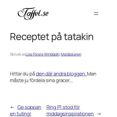
Hoppa
till
innehåll
Receptet på tatakin
Skrivet av
Lisa Förare Winbladh
i
Matälskaren
Hittar du på
den där andra bloggen.
Man
måste ju fördela sina gracer…
←
Ge soppan
Ring P1 stod för
en tuting!
middagsinspirationen
→