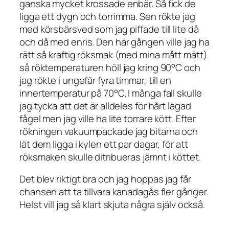
ganska mycket krossade enbär. Så fick de
ligga ett dygn och torrimma. Sen rökte jag
med körsbärsved som jag piffade till lite då
och då med enris. Den här gången ville jag ha
rätt så kraftig röksmak (med mina mått mätt)
så röktemperaturen höll jag kring 90°C och
jag rökte i ungefär fyra timmar, till en
innertemperatur på 70°C. I många fall skulle
jag tycka att det är alldeles för hårt lagad
fågel men jag ville ha lite torrare kött. Efter
rökningen vakuumpackade jag bitarna och
lät dem ligga i kylen ett par dagar, för att
röksmaken skulle ditribueras jämnt i köttet.
Det blev riktigt bra och jag hoppas jag får
chansen att ta tillvara kanadagås fler gånger.
Helst vill jag så klart skjuta några själv också.