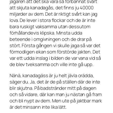
jägaren att det ska vara så förbannat svårt
att skjuta kanadagås, det finns ju 40000
miljarder av dem. Det är riktigt svårt kan jag
lova. De lever i stora flockar och de är inte
bara ruskigt vaksamma utan dessutom
förhållandevis klipska. Minsta udda
beteende i omgivningen och de drar på
stört. Första gången vi skulle jaga så var det
förmodligen ekan som förstörde jakten. Det
var ett udda inslag i bilden de var vana vid så
de blev tveksamma och ville inte gå upp.
Nänä, kanadagäss är ju helt jävla orädda,
säger du. Ja, det är de på ställen där de inte
blir skjutna. På badstränder mitt på dagen
och så vidare, där kan man ju nästan gå fram
och bli nypt av dem. Men ute på jaktbar mark
är det minsann inte lika lätt.