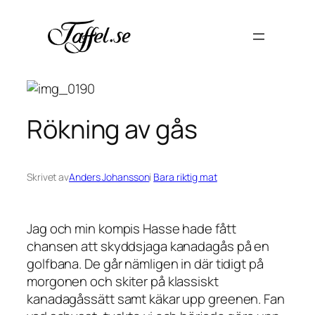
Hoppa
till
innehåll
Rökning av gås
Skrivet av
Anders Johansson
i
Bara riktig mat
Jag och min kompis Hasse hade fått
chansen att skyddsjaga kanadagås på en
golfbana. De går nämligen in där tidigt på
morgonen och skiter på klassiskt
kanadagåssätt samt käkar upp greenen. Fan