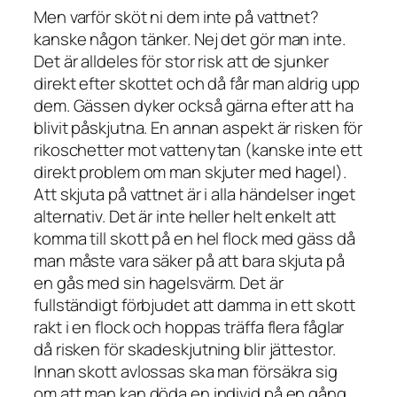
Men varför sköt ni dem inte på vattnet?
kanske någon tänker. Nej det gör man inte.
Det är alldeles för stor risk att de sjunker
direkt efter skottet och då får man aldrig upp
dem. Gässen dyker också gärna efter att ha
blivit påskjutna. En annan aspekt är risken för
rikoschetter mot vattenytan (kanske inte ett
direkt problem om man skjuter med hagel).
Att skjuta på vattnet är i alla händelser inget
alternativ. Det är inte heller helt enkelt att
komma till skott på en hel flock med gäss då
man måste vara säker på att bara skjuta på
en gås med sin hagelsvärm. Det är
fullständigt förbjudet att damma in ett skott
rakt i en flock och hoppas träffa flera fåglar
då risken för skadeskjutning blir jättestor.
Innan skott avlossas ska man försäkra sig
om att man kan döda en individ på en gång