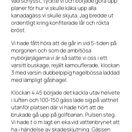
vad schysst, tyckte vi och började göra upp
planer för hur vi skulle käka upp alla
kanadagäss vi skulle skjuta. Jag bredde ut
ordentligt kring konfiterade lår och rökta
bröst.
Vi hade fått höra att de går in vid 5-tiden på
morgonen och som de ambitiösa
nybörjarjägarna vi är så satte vi oss i ett
varsitt buskage, rejält kamouflerade, klockan
3 med varsin dubbelpipig hagelbössa laddad
med lämpligt gåshagel.
Klockan 4.45 började det kackla utav helvete
i luften och 100-150 gäss lade sig på vattnet
utanför platsen där vi hade hört att de
brukade gå upp på golfbanan. Pulsen steg.
Vi hade t o m lagt en eka vid vattenbrynet att
ha i händelse av skadeskjutning. Gässen