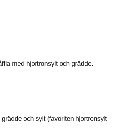
våffla med hjortronsylt och grädde.
grädde och sylt (favoriten hjortronsylt