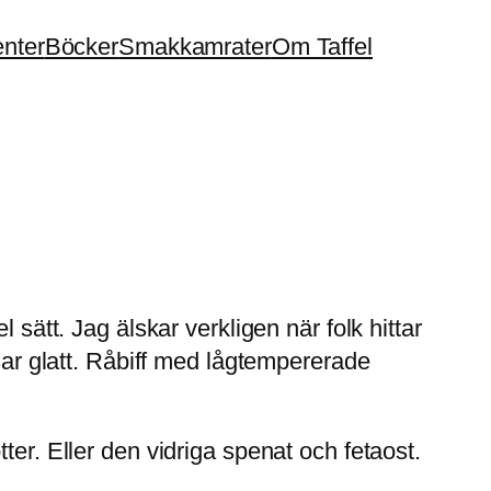
enter
Böcker
Smakkamrater
Om Taffel
 sätt. Jag älskar verkligen när folk hittar
r glatt. Råbiff med lågtempererade
v.
ter. Eller den vidriga spenat och fetaost.