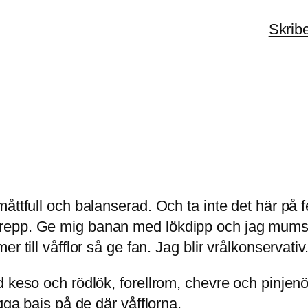
Skrib
ttfull och balanserad. Och ta inte det här på fel
repp. Ge mig banan med lökdipp och jag mumsa
r till våfflor så ge fan. Jag blir vrålkonservati
 keso och rödlök, forellrom, chevre och pinjenöt
gga bajs på de där våfflorna.