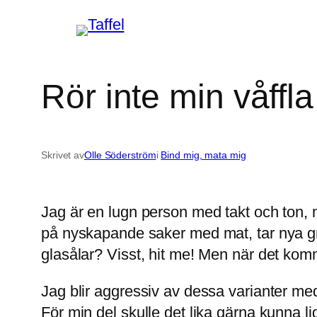
Hoppa
till
innehåll
Rör inte min våffla
Skrivet av
Olle Söderström
i
Bind mig, mata mig
Jag är en lugn person med takt och ton, må
på nyskapande saker med mat, tar nya g
glasålar? Visst, hit me! Men när det komme
Jag blir aggressiv av dessa varianter med
För min del skulle det lika gärna kunna li