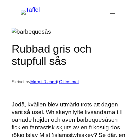
Hoppa
till
innehåll
Rubbad gris och
stupfull sås
Skrivet av
Margit Richert
i
Gittos mat
Jodå, kvällen blev utmärkt trots att dagen
varit så usel. Whiskeyn lyfte livsandarna till
oanade höjder och även barbequesåsen
fick en fantastisk skjuts av en frikostig dos
rökig Islay Mist (islamistwhiskey? Se där, en