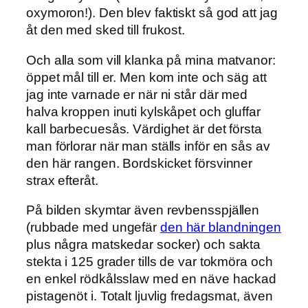
oxymoron!). Den blev faktiskt så god att jag
åt den med sked till frukost.
Och alla som vill klanka på mina matvanor:
öppet mål till er. Men kom inte och säg att
jag inte varnade er när ni står där med
halva kroppen inuti kylskåpet och gluffar
kall barbecuesås. Värdighet är det första
man förlorar när man ställs inför en sås av
den här rangen. Bordskicket försvinner
strax efteråt.
På bilden skymtar även revbensspjällen
(rubbade med ungefär
den här blandningen
plus några matskedar socker) och sakta
stekta i 125 grader tills de var tokmöra och
en enkel rödkålsslaw med en näve hackad
pistagenöt i. Totalt ljuvlig fredagsmat, även