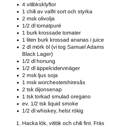
4 vitlöksklyftor
1 chili av valfri sort och styrka
2 msk olivolja
1/2 dl tomatpuré
1 burk krossade tomater
1 liten burk krossad ananas i juice
2 dl mörk öl (vi tog Samuel Adams
Black Lager)
1/2 dl honung
1/2 dl äppelcidervinäger
2 msk ljus soja
1 msk worchestershiresås
2 tsk dijonsenap
1 tsk torkad smulad oregano
ev. 1/2 tsk liquid smoke
1/2 dl whiskey, helst rökig
Hacka lök, vitlök och chili fint. Fräs