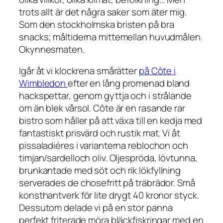
trots allt är det några saker som äter mig.
Som den stockholmska bristen på bra
snacks; måltiderna mittemellan huvudmålen.
Okynnesmaten.
Igår åt vi klockrena smårätter
på Côte i
Wimbledon
efter en lång promenad bland
hackspettar, genom gyttja och i strålande
om än blek vårsol. Côte är en rasande rar
bistro som håller på att växa till en kedja med
fantastiskt prisvärd och rustik mat. Vi åt
pissaladiéres i varianterna reblochon och
timjan/sardelloch oliv. Oljespröda, lövtunna,
brunkantade med söt och rik lökfyllning
serverades de chosefritt på träbrädor. Små
konsthantverk för lite drygt 40 kronor styck.
Dessutom delade vi på en stor panna
perfekt friterade möra bläckfiskringar med en