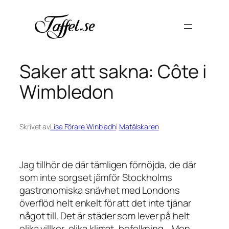
Hoppa
till
innehåll
Saker att sakna: Côte i
Wimbledon
Skrivet av
Lisa Förare Winbladh
i
Matälskaren
Jag tillhör de där tämligen förnöjda, de där
som inte sorgset jämför Stockholms
gastronomiska snävhet med Londons
överflöd helt enkelt för att det inte tjänar
något till. Det är städer som lever på helt
olika villkor, olika klimat, befolkning… Men